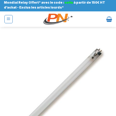
Passer
Mondial Relay Offert* avec le code :
colis
à partir de 150€ HT
d’achat - Exclus les articles lourds*
au
contenu