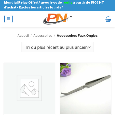
Passer
Mondial Relay Offert* avec le code :
colis
à partir de 150€ HT
d’achat - Exclus les articles lourds*
au
contenu
Accueil
/
Accessoires
/
Accessoires Faux Ongles