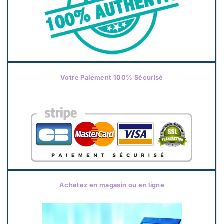
la
page
du
produit
Votre Paiement 100% Sécurisé
Achetez en magasin ou en ligne