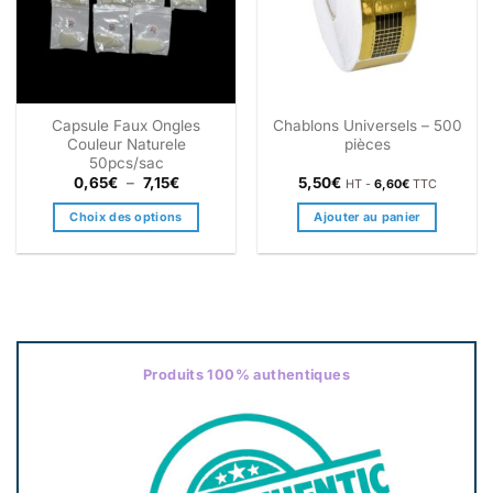
Capsule Faux Ongles
Chablons Universels – 500
Couleur Naturele
pièces
50pcs/sac
Plage
0,65
€
–
7,15
€
5,50
€
HT -
6,60
€
TTC
de
prix :
Choix des options
Ajouter au panier
0,65€
à
Ce
7,15€
produit
a
plusieurs
variations.
Les
Produits 100% authentiques
options
peuvent
être
choisies
sur