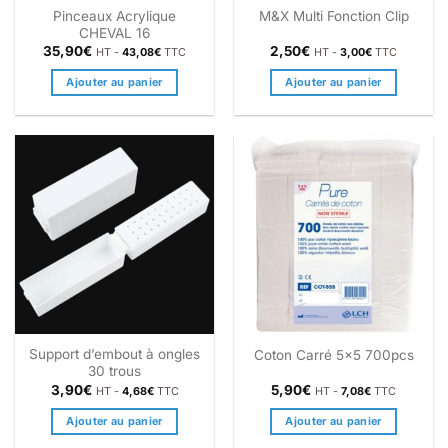
Pinceaux Acrylique
M&X Multi Fonction Clip
CHEVAL 16
35,90
€
2,50
€
HT -
43,08
€
TTC
HT -
3,00
€
TTC
Ajouter au panier
Ajouter au panier
Support d’embout à ongles
Coton Carré 5×5 700pcs
30 trous
3,90
€
5,90
€
HT -
4,68
€
TTC
HT -
7,08
€
TTC
Ajouter au panier
Ajouter au panier