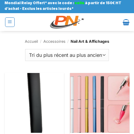
Passer
Mondial Relay Offert* avec le code :
colis
à partir de 150€ HT
d’achat - Exclus les articles lourds*
au
contenu
Accueil
/
Accessoires
/
Nail Art & Affichages