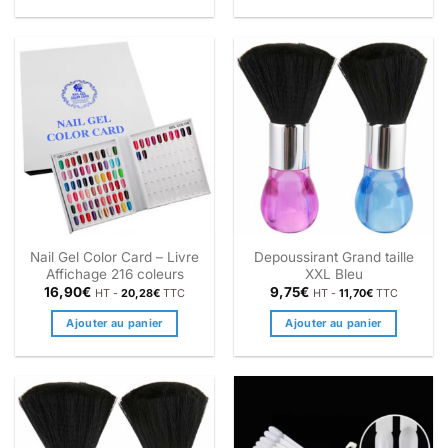
Nail Gel Color Card – Livre
Depoussirant Grand taille
Affichage 216 coleurs
XXL Bleu
16,90
€
9,75
€
HT -
20,28
€
TTC
HT -
11,70
€
TTC
Ajouter au panier
Ajouter au panier