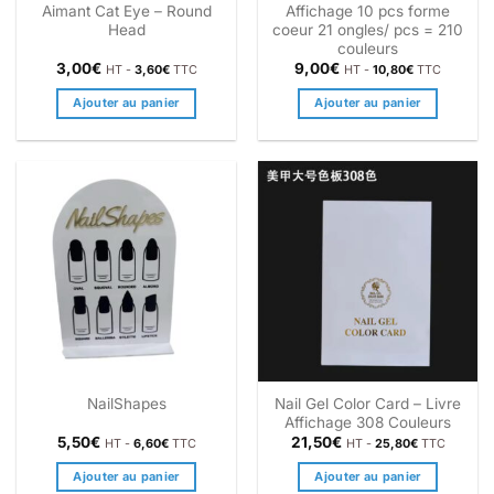
Aimant Cat Eye – Round
Affichage 10 pcs forme
Head
coeur 21 ongles/ pcs = 210
couleurs
3,00
€
9,00
€
HT -
3,60
€
TTC
HT -
10,80
€
TTC
Ajouter au panier
Ajouter au panier
Nail Gel Color Card – Livre
NailShapes
Affichage 308 Couleurs
5,50
€
21,50
€
HT -
6,60
€
TTC
HT -
25,80
€
TTC
Ajouter au panier
Ajouter au panier