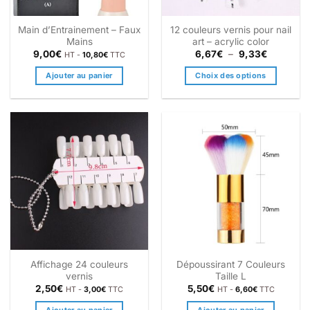
Main d’Entrainement – Faux
12 couleurs vernis pour nail
Mains
art – acrylic color
Plage
9,00
€
6,67
€
–
9,33
€
HT -
10,80
€
TTC
de
prix :
Ajouter au panier
Choix des options
6,67€
à
Ce
9,33€
produit
a
plusieurs
variations.
Les
options
peuvent
être
choisies
sur
la
Affichage 24 couleurs
Dépoussirant 7 Couleurs
page
vernis
Taille L
du
2,50
€
5,50
€
HT -
3,00
€
TTC
HT -
6,60
€
TTC
produit
Ajouter au panier
Ajouter au panier