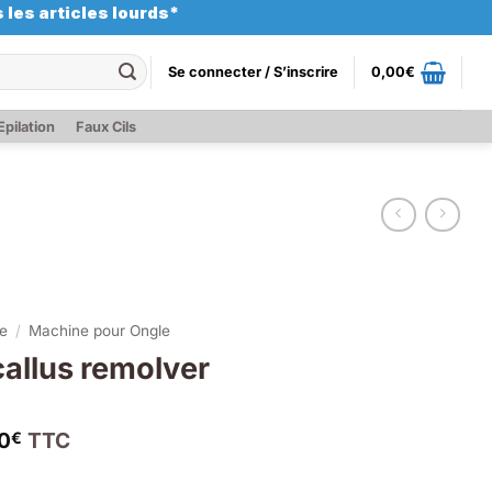
 les articles lourds*
Se connecter / S’inscrire
0,00
€
Epilation
Faux Cils
ue
/
Machine pour Ongle
 callus remolver
0
TTC
€