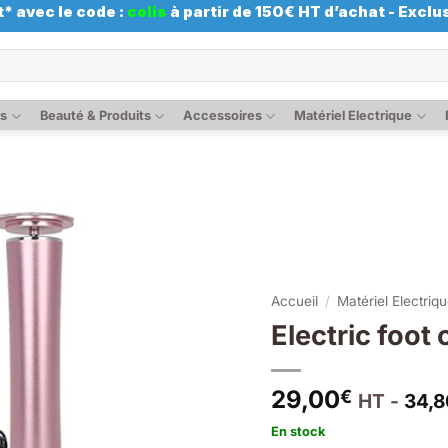
* avec le code :
colis
à partir de 150€ HT d’achat - Exclus
es
Beauté & Produits
Accessoires
Matériel Electrique
Accueil
/
Matériel Electriq
Electric foot
29,00
€
HT -
34,8
En stock