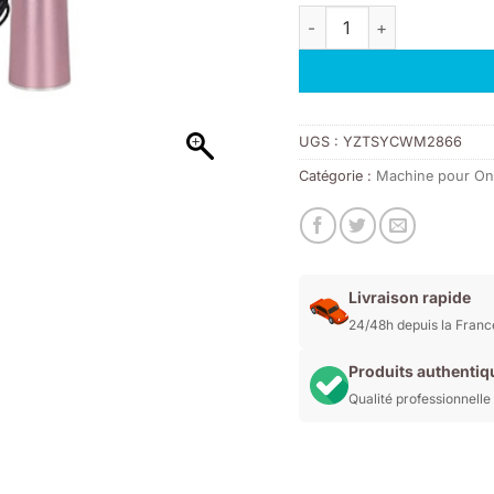
quantité de Electric foot 
UGS :
YZTSYCWM2866
Catégorie :
Machine pour On
Livraison rapide
24/48h depuis la Franc
Produits authentiq
Qualité professionnelle