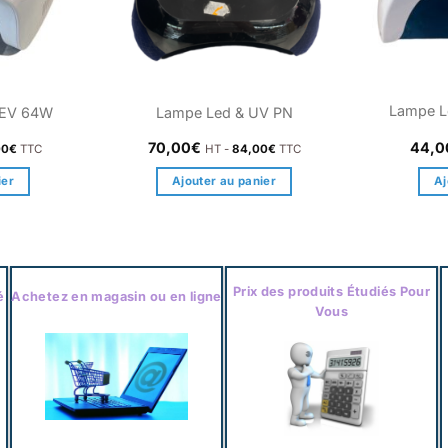
Lampe L
SEV 64W
Lampe Led & UV PN
70,00
€
44,0
00
€
TTC
HT -
84,00
€
TTC
ier
Ajouter au panier
Aj
Prix des produits Étudiés Pour
é
Achetez en magasin ou en ligne
Vous