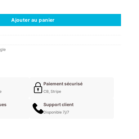
callus remolver
Ajouter au panier
gle
Paiement sécurisé
e
CB, Stripe
ues
Support client
Disponible 7j/7