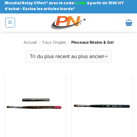
Passer
Mondial Relay Offert* avec le code :
colis
à partir de 150€ HT
d’achat - Exclus les articles lourds*
au
contenu
Accueil
/
Faux Ongles
/
Pinceaux Résine & Gel