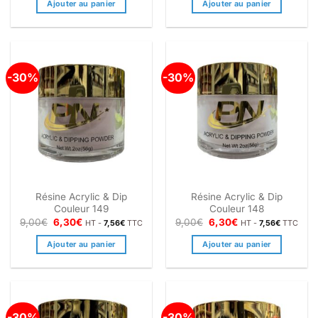
Ajouter au panier
Ajouter au panier
était :
est :
était :
est :
9,00€.
6,30€.
9,00€.
6,30€.
-30%
-30%
Résine Acrylic & Dip
Résine Acrylic & Dip
Couleur 149
Couleur 148
Le
Le
Le
Le
9,00
€
6,30
€
9,00
€
6,30
€
HT -
7,56
€
TTC
HT -
7,56
€
TTC
prix
prix
prix
prix
initial
actuel
initial
actuel
Ajouter au panier
Ajouter au panier
était :
est :
était :
est :
9,00€.
6,30€.
9,00€.
6,30€.
-30%
-30%