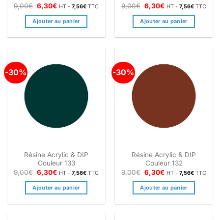
Le
Le
Le
Le
9,00
€
6,30
€
9,00
€
6,30
€
HT -
7,56
€
TTC
HT -
7,56
€
TTC
prix
prix
prix
prix
initial
actuel
initial
actuel
Ajouter au panier
Ajouter au panier
était :
est :
était :
est :
9,00€.
6,30€.
9,00€.
6,30€.
-30%
-30%
Résine Acrylic & DIP
Résine Acrylic & DIP
Couleur 133
Couleur 132
Le
Le
Le
Le
9,00
€
6,30
€
9,00
€
6,30
€
HT -
7,56
€
TTC
HT -
7,56
€
TTC
prix
prix
prix
prix
initial
actuel
initial
actuel
Ajouter au panier
Ajouter au panier
était :
est :
était :
est :
9,00€.
6,30€.
9,00€.
6,30€.