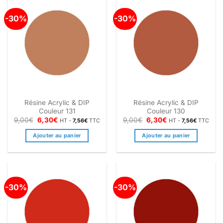
-30%
-30%
Résine Acrylic & DIP
Résine Acrylic & DIP
Couleur 131
Couleur 130
Le
Le
Le
Le
9,00
€
6,30
€
9,00
€
6,30
€
HT -
7,56
€
TTC
HT -
7,56
€
TTC
prix
prix
prix
prix
initial
actuel
initial
actuel
Ajouter au panier
Ajouter au panier
était :
est :
était :
est :
9,00€.
6,30€.
9,00€.
6,30€.
-30%
-30%