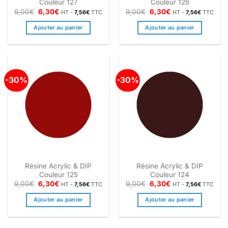
Couleur 127
Couleur 126
Le
Le
Le
Le
9,00
€
6,30
€
9,00
€
6,30
€
HT -
7,56
€
TTC
HT -
7,56
€
TTC
prix
prix
prix
prix
initial
actuel
initial
actuel
Ajouter au panier
Ajouter au panier
était :
est :
était :
est :
9,00€.
6,30€.
9,00€.
6,30€.
-30%
-30%
Résine Acrylic & DIP
Résine Acrylic & DIP
Couleur 125
Couleur 124
Le
Le
Le
Le
9,00
€
6,30
€
9,00
€
6,30
€
HT -
7,56
€
TTC
HT -
7,56
€
TTC
prix
prix
prix
prix
initial
actuel
initial
actuel
Ajouter au panier
Ajouter au panier
était :
est :
était :
est :
9,00€.
6,30€.
9,00€.
6,30€.