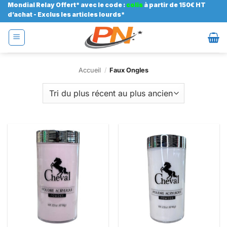
Passer
Mondial Relay Offert* avec le code :
colis
à partir de 150€ HT
d’achat - Exclus les articles lourds*
au
contenu
Accueil
/
Faux Ongles