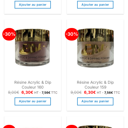
initial
actuel
initial
actuel
Ajouter au panier
Ajouter au panier
était :
est :
était :
est :
9,00€.
6,30€.
9,00€.
6,30€.
-30%
-30%
Résine Acrylic & Dip
Résine Acrylic & Dip
Couleur 160
Couleur 159
Le
Le
Le
Le
9,00
€
6,30
€
9,00
€
6,30
€
HT -
7,56
€
TTC
HT -
7,56
€
TTC
prix
prix
prix
prix
initial
actuel
initial
actuel
Ajouter au panier
Ajouter au panier
était :
est :
était :
est :
9,00€.
6,30€.
9,00€.
6,30€.