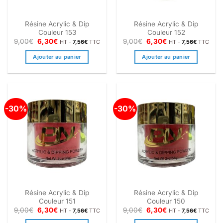
Résine Acrylic & Dip
Résine Acrylic & Dip
Couleur 153
Couleur 152
Le
Le
Le
Le
9,00
€
6,30
€
9,00
€
6,30
€
HT -
7,56
€
TTC
HT -
7,56
€
TTC
prix
prix
prix
prix
initial
actuel
initial
actuel
Ajouter au panier
Ajouter au panier
était :
est :
était :
est :
9,00€.
6,30€.
9,00€.
6,30€.
-30%
-30%
Résine Acrylic & Dip
Résine Acrylic & Dip
Couleur 151
Couleur 150
Le
Le
Le
Le
9,00
€
6,30
€
9,00
€
6,30
€
HT -
7,56
€
TTC
HT -
7,56
€
TTC
prix
prix
prix
prix
initial
actuel
initial
actuel