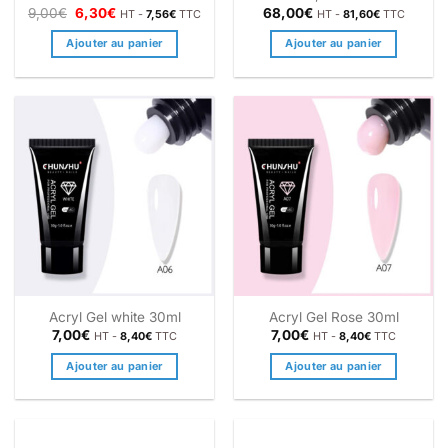
Le
Le
9,00
€
6,30
€
68,00
€
HT -
7,56
€
TTC
HT -
81,60
€
TTC
prix
prix
initial
actuel
Ajouter au panier
Ajouter au panier
était :
est :
9,00€.
6,30€.
Acryl Gel white 30ml
Acryl Gel Rose 30ml
7,00
€
7,00
€
HT -
8,40
€
TTC
HT -
8,40
€
TTC
Ajouter au panier
Ajouter au panier