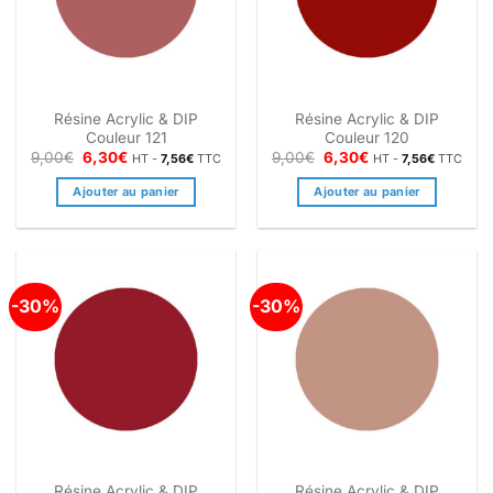
Résine Acrylic & DIP
Résine Acrylic & DIP
Couleur 121
Couleur 120
Le
Le
Le
Le
9,00
€
6,30
€
9,00
€
6,30
€
HT -
7,56
€
TTC
HT -
7,56
€
TTC
prix
prix
prix
prix
initial
actuel
initial
actuel
Ajouter au panier
Ajouter au panier
était :
est :
était :
est :
9,00€.
6,30€.
9,00€.
6,30€.
-30%
-30%
Résine Acrylic & DIP
Résine Acrylic & DIP