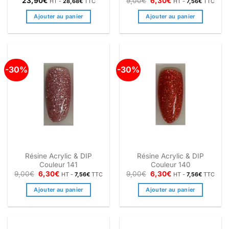
Le
Le
23,90
€
9,00
€
6,30
€
HT -
28,68
€
TTC
HT -
7,56
€
TTC
prix
prix
initial
actuel
Ajouter au panier
Ajouter au panier
était :
est :
9,00€.
6,30€.
-30%
-30%
Résine Acrylic & DIP
Résine Acrylic & DIP
Couleur 141
Couleur 140
Le
Le
Le
Le
9,00
€
6,30
€
9,00
€
6,30
€
HT -
7,56
€
TTC
HT -
7,56
€
TTC
prix
prix
prix
prix
initial
actuel
initial
actuel
Ajouter au panier
Ajouter au panier
était :
est :
était :
est :
9,00€.
6,30€.
9,00€.
6,30€.