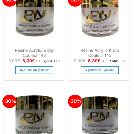
Résine Acrylic & Dip
Résine Acrylic & Dip
Couleur 146
Couleur 145
Le
Le
Le
Le
9,00
€
6,30
€
9,00
€
6,30
€
HT -
7,56
€
TTC
HT -
7,56
€
TTC
prix
prix
prix
prix
initial
actuel
initial
actuel
Ajouter au panier
Ajouter au panier
était :
est :
était :
est :
9,00€.
6,30€.
9,00€.
6,30€.
-30%
-30%