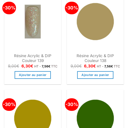
-30%
-30%
Résine Acrylic & DIP
Résine Acrylic & DIP
Couleur 139
Couleur 138
Le
Le
Le
Le
9,00
€
6,30
€
9,00
€
6,30
€
HT -
7,56
€
TTC
HT -
7,56
€
TTC
prix
prix
prix
prix
initial
actuel
initial
actuel
Ajouter au panier
Ajouter au panier
était :
est :
était :
est :
9,00€.
6,30€.
9,00€.
6,30€.
-30%
-30%