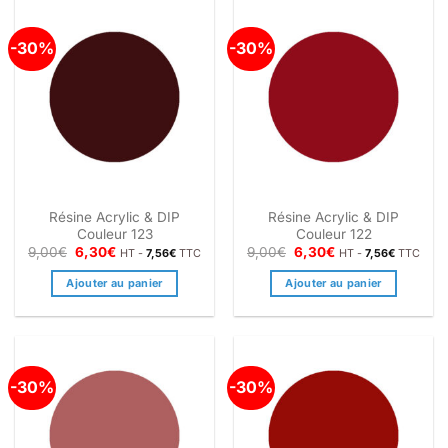
-30%
-30%
Résine Acrylic & DIP
Résine Acrylic & DIP
Couleur 123
Couleur 122
Le
Le
Le
Le
9,00
€
6,30
€
9,00
€
6,30
€
HT -
7,56
€
TTC
HT -
7,56
€
TTC
prix
prix
prix
prix
initial
actuel
initial
actuel
Ajouter au panier
Ajouter au panier
était :
est :
était :
est :
9,00€.
6,30€.
9,00€.
6,30€.
-30%
-30%