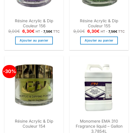
Résine Acrylic & Dip
Résine Acrylic & Dip
Couleur 156
Couleur 155
Le
Le
Le
Le
9,00
€
6,30
€
9,00
€
6,30
€
HT -
7,56
€
TTC
HT -
7,56
€
TTC
prix
prix
prix
prix
initial
actuel
initial
actuel
Ajouter au panier
Ajouter au panier
était :
est :
était :
est :
9,00€.
6,30€.
9,00€.
6,30€.
-30%
Résine Acrylic & Dip
Monomere EMA 310
Couleur 154
Fragrance liquid – Gallon
3,7854L