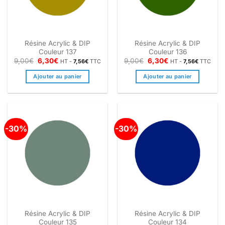
Résine Acrylic & DIP
Résine Acrylic & DIP
Couleur 137
Couleur 136
Le
Le
Le
Le
9,00
€
6,30
€
9,00
€
6,30
€
HT -
7,56
€
TTC
HT -
7,56
€
TTC
prix
prix
prix
prix
initial
actuel
initial
actuel
Ajouter au panier
Ajouter au panier
était :
est :
était :
est :
9,00€.
6,30€.
9,00€.
6,30€.
-30%
-30%
Résine Acrylic & DIP
Résine Acrylic & DIP
Couleur 135
Couleur 134