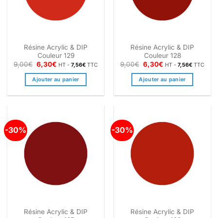
Résine Acrylic & DIP
Résine Acrylic & DIP
Couleur 129
Couleur 128
Le
Le
Le
Le
9,00
€
6,30
€
9,00
€
6,30
€
HT -
7,56
€
TTC
HT -
7,56
€
TTC
prix
prix
prix
prix
initial
actuel
initial
actuel
Ajouter au panier
Ajouter au panier
était :
est :
était :
est :
9,00€.
6,30€.
9,00€.
6,30€.
-30%
-30%
Résine Acrylic & DIP
Résine Acrylic & DIP