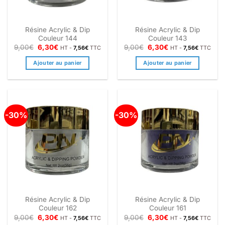
Résine Acrylic & Dip
Résine Acrylic & Dip
Couleur 144
Couleur 143
Le
Le
Le
Le
9,00
€
6,30
€
9,00
€
6,30
€
HT -
7,56
€
TTC
HT -
7,56
€
TTC
prix
prix
prix
prix
initial
actuel
initial
actuel
Ajouter au panier
Ajouter au panier
était :
est :
était :
est :
9,00€.
6,30€.
9,00€.
6,30€.
-30%
-30%
Résine Acrylic & Dip
Résine Acrylic & Dip
Couleur 162
Couleur 161
Le
Le
Le
Le
9,00
€
6,30
€
9,00
€
6,30
€
HT -
7,56
€
TTC
HT -
7,56
€
TTC
prix
prix
prix
prix