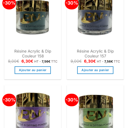
-30%
-30%
Résine Acrylic & Dip
Résine Acrylic & Dip
Couleur 158
Couleur 157
Le
Le
Le
Le
9,00
€
6,30
€
9,00
€
6,30
€
HT -
7,56
€
TTC
HT -
7,56
€
TTC
prix
prix
prix
prix
initial
actuel
initial
actuel
Ajouter au panier
Ajouter au panier
était :
est :
était :
est :
9,00€.
6,30€.
9,00€.
6,30€.
-30%
-30%