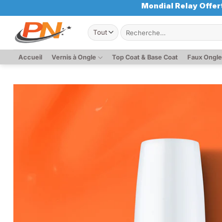
Passer
Mondial Relay Offert
au
Recherche
contenu
pour :
Accueil
Vernis à Ongle
Top Coat & Base Coat
Faux Ongl