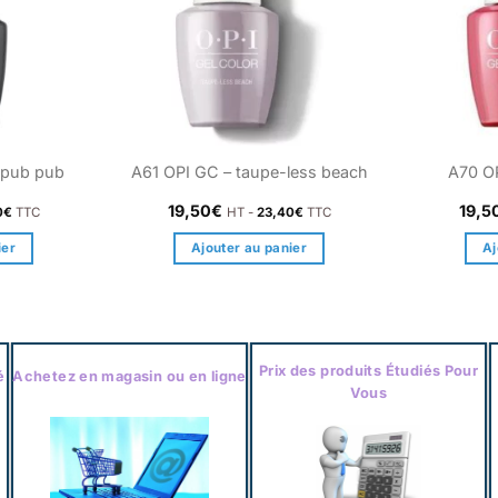
 pub pub
A61 OPI GC – taupe-less beach
A70 OP
19,50
€
19,5
0
€
TTC
HT -
23,40
€
TTC
ier
Ajouter au panier
Aj
Prix des produits Étudiés Pour
é
Achetez en magasin ou en ligne
Vous