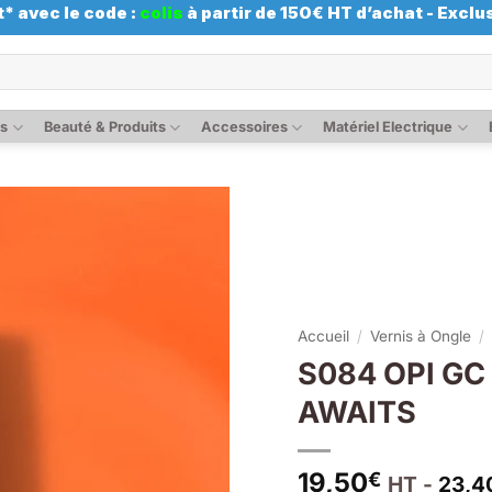
* avec le code :
colis
à partir de 150€ HT d’achat - Exclus
es
Beauté & Produits
Accessoires
Matériel Electrique
Accueil
/
Vernis à Ongle
/
S084 OPI GC
AWAITS
19,50
€
HT -
23,4