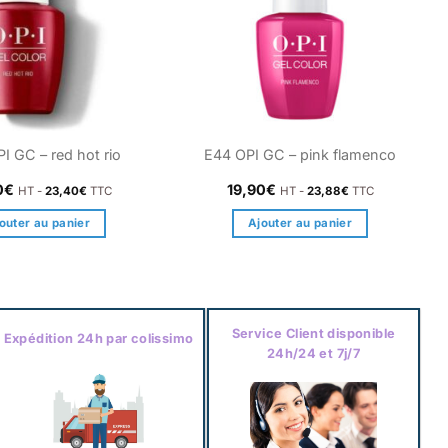
I GC – red hot rio
E44 OPI GC – pink flamenco
0
€
19,90
€
HT -
23,40
€
TTC
HT -
23,88
€
TTC
outer au panier
Ajouter au panier
Service Client disponible
Expédition 24h par colissimo
24h/24 et 7j/7