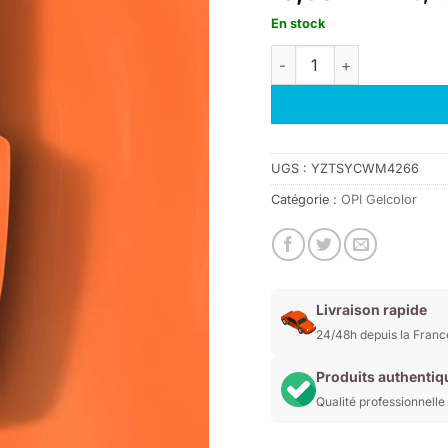
En stock
quantité de S084 OPI G
UGS :
YZTSYCWM4266
Catégorie :
OPI Gelcolor
Livraison rapide
24/48h depuis la Franc
Produits authentiq
Qualité professionnelle