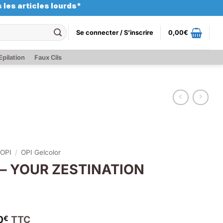
 les articles lourds*
Se connecter / S’inscrire
0,00
€
Epilation
Faux Cils
OPI
/
OPI Gelcolor
 – YOUR ZESTINATION
0
TTC
€