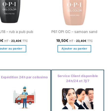
U18 – rub a pub pub
P61 OPI GC – samoan sand
0
€
19,50
€
HT -
23,40
€
TTC
HT -
23,40
€
TTC
outer au panier
Ajouter au panier
Service Client disponible
Expédition 24h par colissimo
24h/24 et 7j/7