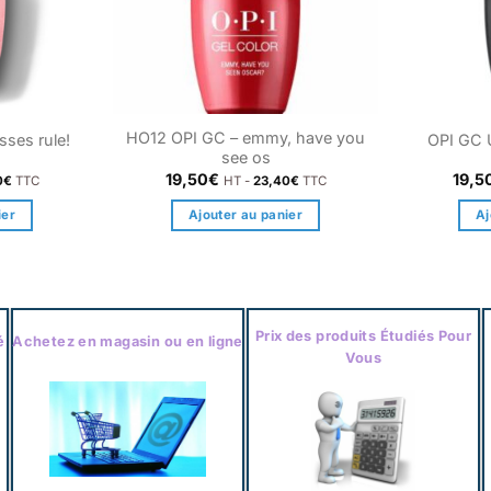
HO12 OPI GC – emmy, have you
sses rule!
OPI GC 
see os
19,50
€
19,5
0
€
TTC
HT -
23,40
€
TTC
ier
Ajouter au panier
Aj
Prix des produits Étudiés Pour
é
Achetez en magasin ou en ligne
Vous