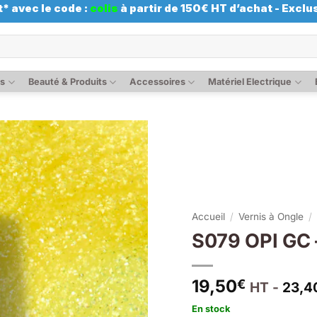
* avec le code :
colis
à partir de 150€ HT d’achat - Exclus
es
Beauté & Produits
Accessoires
Matériel Electrique
Accueil
/
Vernis à Ongle
/
S079 OPI GC
19,50
€
HT -
23,4
En stock