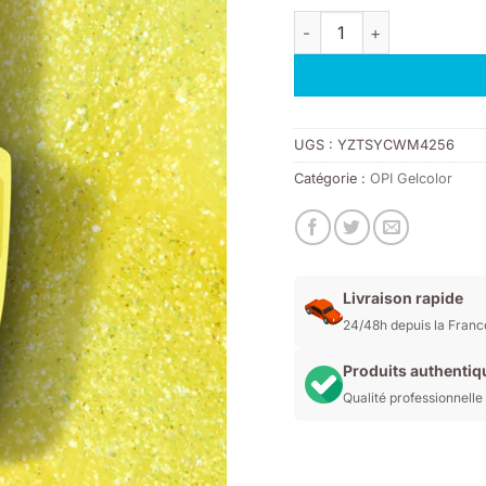
quantité de S079 OPI GC
UGS :
YZTSYCWM4256
Catégorie :
OPI Gelcolor
Livraison rapide
24/48h depuis la Franc
Produits authentiq
Qualité professionnelle