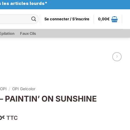
 les articles lourds*
Se connecter / S’inscrire
0,00
€
Epilation
Faux Cils
OPI
/
OPI Gelcolor
 – PAINTIN’ ON SUNSHINE
0
TTC
€