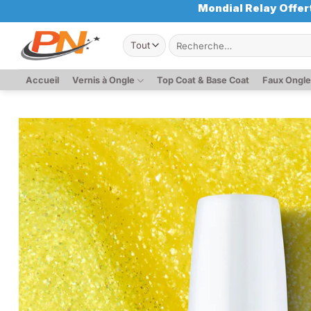
Passer
Mondial Relay Offert
au
Recherche
contenu
pour :
Accueil
Vernis à Ongle
Top Coat & Base Coat
Faux Ongl