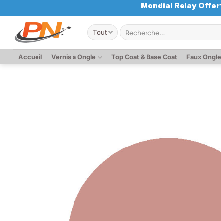
Passer
Mondial Relay Offert
au
Recherche
contenu
pour :
Accueil
Vernis à Ongle
Top Coat & Base Coat
Faux Ongl