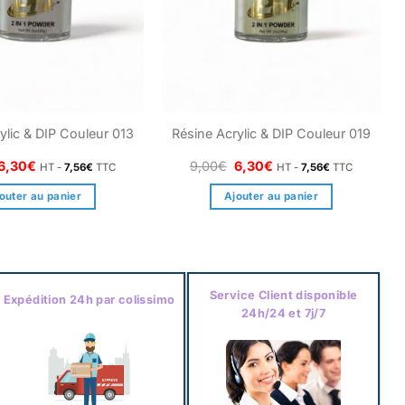
ylic & DIP Couleur 013
Résine Acrylic & DIP Couleur 019
Le
Le
Le
Le
6,30
€
9,00
€
6,30
€
HT -
7,56
€
TTC
HT -
7,56
€
TTC
prix
prix
prix
prix
initial
actuel
initial
actuel
outer au panier
Ajouter au panier
était :
est :
était :
est :
9,00€.
6,30€.
9,00€.
6,30€.
Service Client disponible
Expédition 24h par colissimo
24h/24 et 7j/7