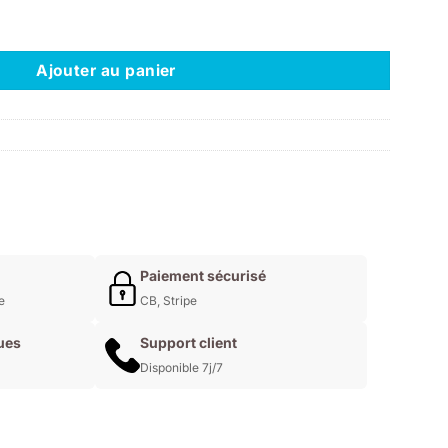
uel
c & Dip Couleur 084
 :
30€.
Ajouter au panier
Paiement sécurisé
e
CB, Stripe
ues
Support client
Disponible 7j/7