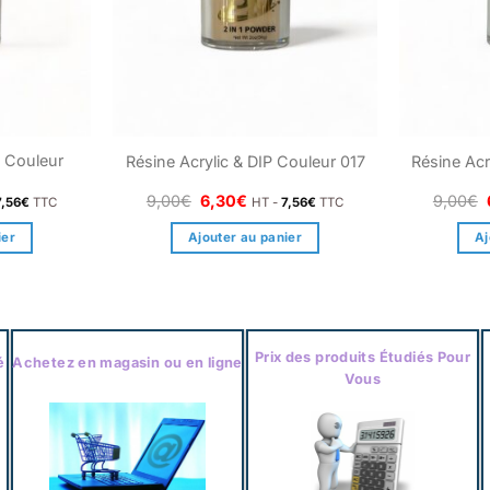
P Couleur
Résine Acrylic & DIP Couleur 017
Résine Acr
Le
Le
9,00
€
6,30
€
9,00
€
7,56
€
TTC
HT -
7,56
€
TTC
prix
prix
l
initial
actuel
ier
Ajouter au panier
Aj
était :
est :
€.
9,00€.
6,30€.
Prix des produits Étudiés Pour
é
Achetez en magasin ou en ligne
Vous