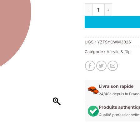
initial
act
quantité de Résine Acryli
était :
est
9,00€.
6,
UGS :
YZTSYCWM3026
Catégorie :
Acrylic & Dip
Livraison rapide
24/48h depuis la Franc
Produits authentiq
Qualité professionnelle