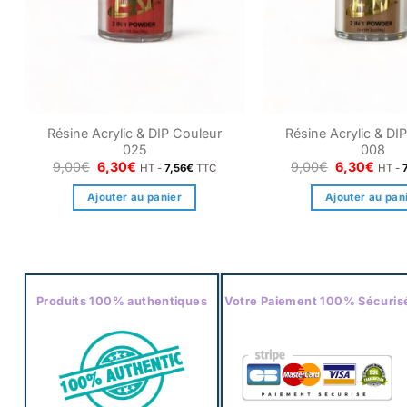
Résine Acrylic & DIP Couleur
Résine Acrylic & DI
025
008
Le
Le
Le
Le
9,00
€
6,30
€
9,00
€
6,30
€
HT -
7,56
€
TTC
HT -
prix
prix
prix
prix
initial
actuel
initial
actue
Ajouter au panier
Ajouter au pan
était :
est :
était :
est :
9,00€.
6,30€.
9,00€.
6,30
Produits 100% authentiques
Votre Paiement 100% Sécuris