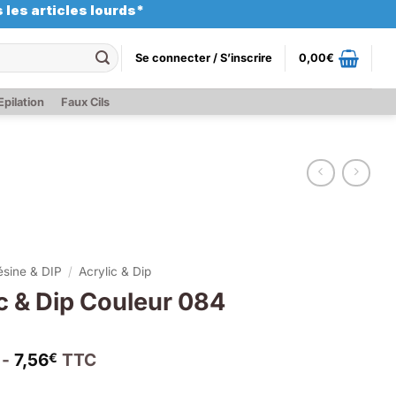
 les articles lourds*
Se connecter / S’inscrire
0,00
€
Epilation
Faux Cils
ésine & DIP
/
Acrylic & Dip
c & Dip Couleur 084
 -
7,56
TTC
€
x