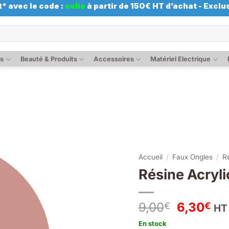
* avec le code :
colis
à partir de 150€ HT d’achat - Exclus
es
Beauté & Produits
Accessoires
Matériel Electrique
Accueil
/
Faux Ongles
/
R
Résine Acryli
Le
Le
9,00
6,30
€
€
HT
prix
pri
En stock