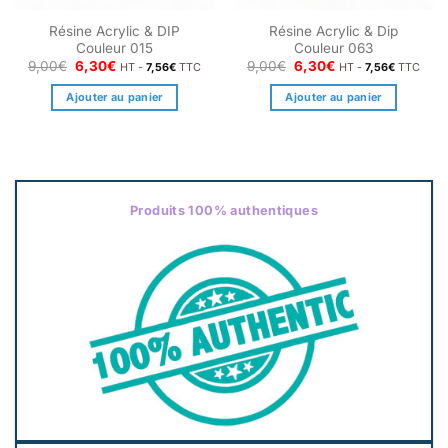
Résine Acrylic & DIP
Résine Acrylic & Dip
Couleur 015
Couleur 063
Le
Le
Le
Le
9,00
€
6,30
€
9,00
€
6,30
€
HT -
7,56
€
TTC
HT -
7,56
€
TTC
prix
prix
prix
prix
initial
actuel
initial
actuel
Ajouter au panier
Ajouter au panier
était :
est :
était :
est :
9,00€.
6,30€.
9,00€.
6,30€.
Produits 100% authentiques