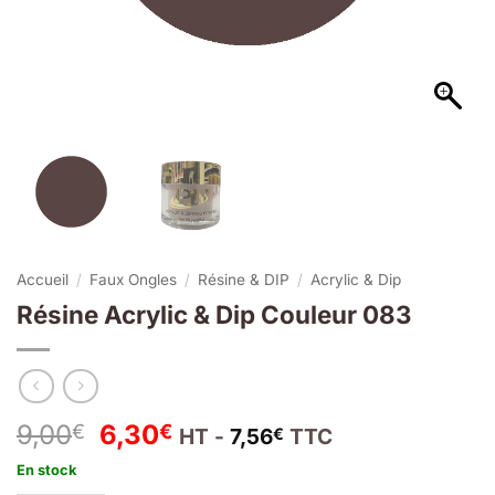
Accueil
/
Faux Ongles
/
Résine & DIP
/
Acrylic & Dip
Résine Acrylic & Dip Couleur 083
Le
Le
9,00
6,30
€
€
HT -
7,56
TTC
€
prix
prix
En stock
initial
actuel