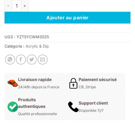
quantité de Résine Acrylic & Dip Couleur 083
était :
est :
9,00€.
6,30€.
Ajouter au panier
UGS :
YZTSYCWM3025
Catégorie :
Acrylic & Dip
Livraison rapide
Paiement sécurisé
24/48h depuis la France
CB, Stripe
Produits
Support client
authentiques
Disponible 7j/7
Qualité professionnelle