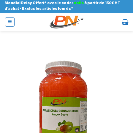
Passer
Mondial Relay Offert* avec le code :
colis
à partir de 150€ HT
d’achat - Exclus les articles lourds*
au
contenu