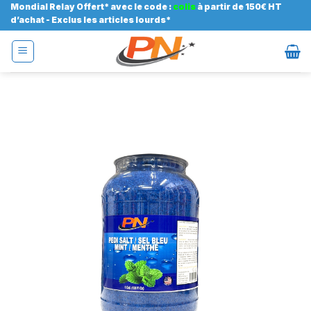
Passer
Mondial Relay Offert* avec le code :
colis
à partir de 150€ HT
d’achat - Exclus les articles lourds*
au
contenu