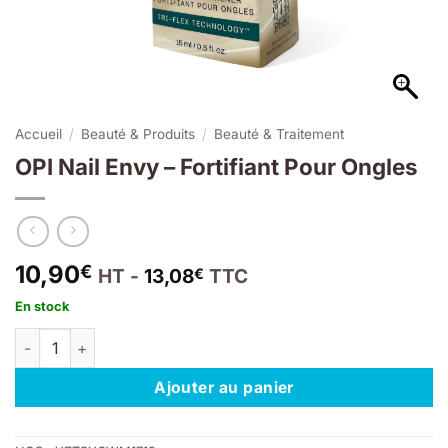
Accueil
/
Beauté & Produits
/
Beauté & Traitement
OPI Nail Envy – Fortifiant Pour Ongles
10,90
€
HT -
13,08
TTC
€
En stock
quantité de OPI Nail Envy - Fortifiant Pour Ongles
Ajouter au panier