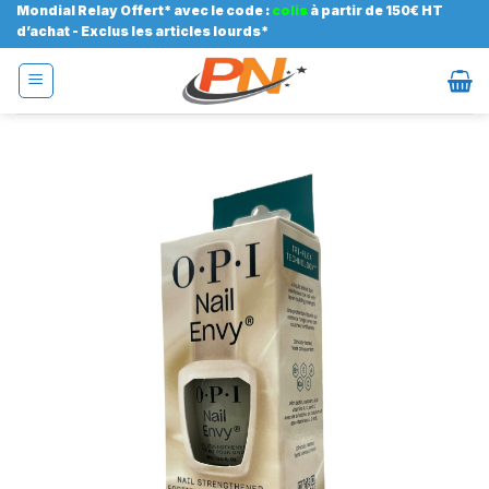
Passer
Mondial Relay Offert* avec le code :
colis
à partir de 150€ HT
d’achat - Exclus les articles lourds*
au
contenu