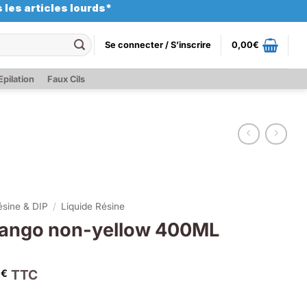
 les articles lourds*
Se connecter / S’inscrire
0,00
€
Epilation
Faux Cils
ésine & DIP
/
Liquide Résine
ngo non-yellow 400ML
0
TTC
€