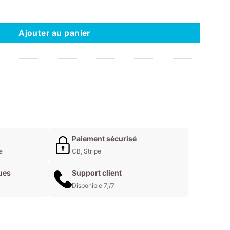
ango non-yellow 400ML
Ajouter au panier
Paiement sécurisé
e
CB, Stripe
ues
Support client
Disponible 7j/7