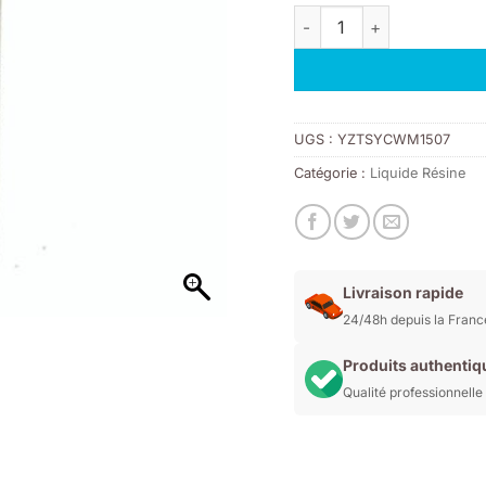
quantité de Monomere M
UGS :
YZTSYCWM1507
Catégorie :
Liquide Résine
Livraison rapide
24/48h depuis la Franc
Produits authentiq
Qualité professionnelle