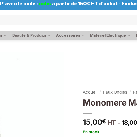
* avec le code :
colis
à partir de 150€ HT d’achat - Exclus
es
Beauté & Produits
Accessoires
Matériel Electrique
Accueil
/
Faux Ongles
/
R
Monomere Ma
15,00
€
HT -
18,0
En stock