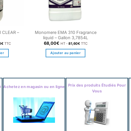
1 CLEAR –
Monomere EMA 310 Fragrance
liquid – Gallon 3,7854L
68,00
€
0
€
TTC
HT -
81,60
€
TTC
ier
Ajouter au panier
Prix des produits Étudiés Pour
é
Achetez en magasin ou en ligne
Vous