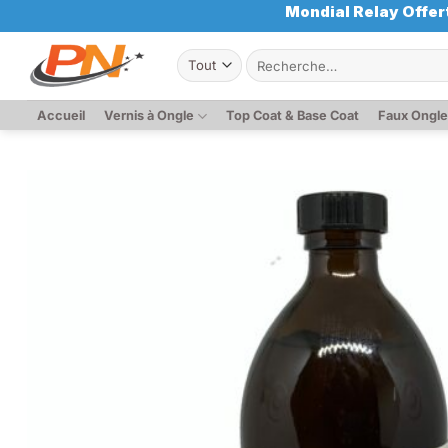
Passer
Mondial Relay Offert
au
Recherche
contenu
pour :
Accueil
Vernis à Ongle
Top Coat & Base Coat
Faux Ongl