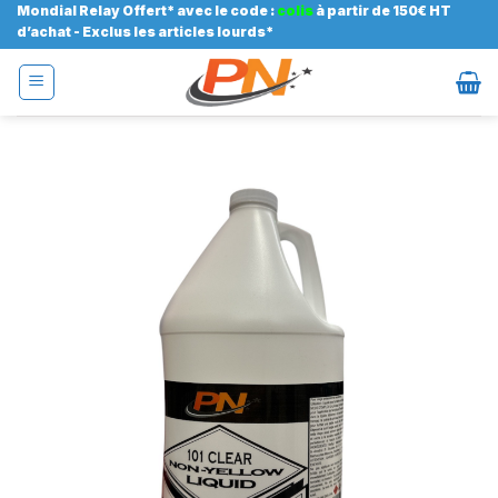
Passer
Mondial Relay Offert* avec le code :
colis
à partir de 150€ HT
d’achat - Exclus les articles lourds*
au
contenu