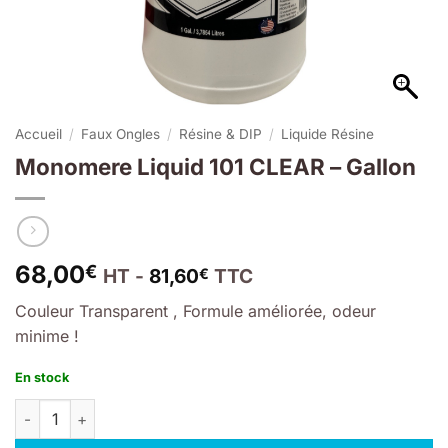
Accueil
/
Faux Ongles
/
Résine & DIP
/
Liquide Résine
Monomere Liquid 101 CLEAR – Gallon
68,00
€
HT -
81,60
TTC
€
Couleur Transparent , Formule améliorée, odeur
minime !
En stock
quantité de Monomere Liquid 101 CLEAR - Gallon