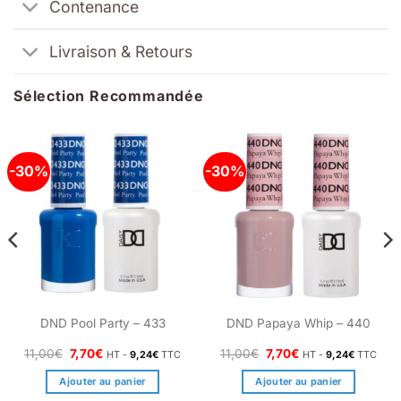
Contenance
Livraison & Retours
Sélection Recommandée
-30%
-30%
DND Pool Party – 433
DND Papaya Whip – 440
Le
Le
Le
Le
11,00
€
7,70
€
11,00
€
7,70
€
HT -
9,24
€
TTC
HT -
9,24
€
TTC
prix
prix
prix
prix
initial
actuel
initial
actuel
Ajouter au panier
Ajouter au panier
était :
est :
était :
est :
11,00€.
7,70€.
11,00€.
7,70€.