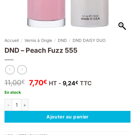
Accueil
/
Vernis à Ongle
/
DND
/
DND DAISY DUO
DND – Peach Fuzz 555
Le
Le
11,00
7,70
€
€
HT -
9,24
TTC
€
prix
prix
En stock
initial
actuel
quantité de DND – Peach Fuzz 555
était :
est :
11,00€.
7,70€.
Ajouter au panier