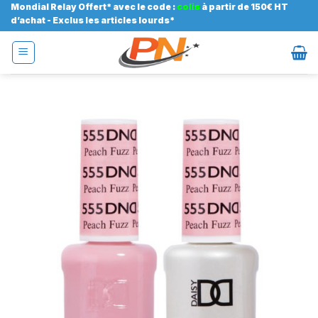
Passer
Mondial Relay Offert* avec le code :
colis
à partir de 150€ HT
d’achat - Exclus les articles lourds*
au
contenu