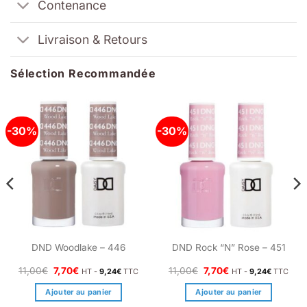
Contenance
Livraison & Retours
Sélection Recommandée
-30%
-30%
DND Woodlake – 446
DND Rock “N” Rose – 451
Le
Le
Le
Le
11,00
€
7,70
€
11,00
€
7,70
€
HT -
9,24
€
TTC
HT -
9,24
€
TTC
prix
prix
prix
prix
initial
actuel
initial
actuel
Ajouter au panier
Ajouter au panier
était :
est :
était :
est :
11,00€.
7,70€.
11,00€.
7,70€.