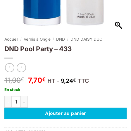
Accueil
/
Vernis à Ongle
/
DND
/
DND DAISY DUO
DND Pool Party – 433
Le
Le
11,00
7,70
€
€
HT -
9,24
TTC
€
prix
prix
En stock
initial
actuel
quantité de DND Pool Party – 433
était :
est :
11,00€.
7,70€.
Ajouter au panier