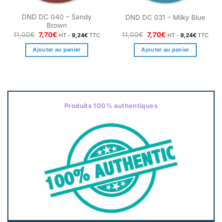
DND DC 040 – Sandy
DND DC 031 – Milky Blue
Brown
Le
Le
Le
Le
11,00
€
7,70
€
11,00
€
7,70
€
HT -
9,24
€
TTC
HT -
9,24
€
TTC
prix
prix
prix
prix
initial
actuel
initial
actuel
Ajouter au panier
Ajouter au panier
était :
est :
était :
est :
11,00€.
7,70€.
11,00€.
7,70€.
Produits 100% authentiques