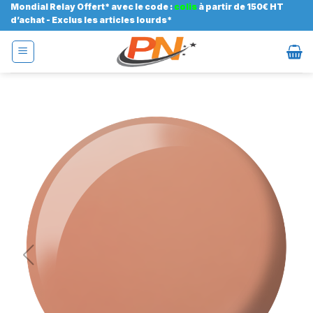
Passer
Mondial Relay Offert* avec le code :
colis
à partir de 150€ HT
d’achat - Exclus les articles lourds*
au
contenu