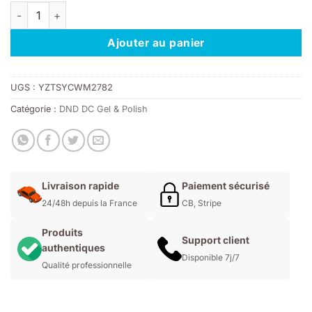
quantité de DND DC 2453 - Ballet Fairy
était :
est :
11,00€.
7,70€.
Ajouter au panier
UGS :
YZTSYCWM2782
Catégorie :
DND DC Gel & Polish
Livraison rapide
Paiement sécurisé
24/48h depuis la France
CB, Stripe
Produits
Support client
authentiques
Disponible 7j/7
Qualité professionnelle