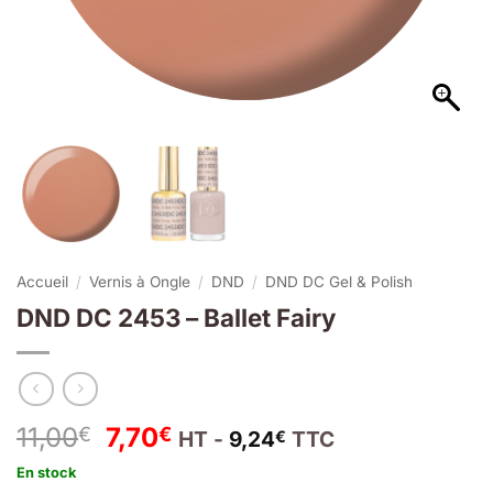
Accueil
/
Vernis à Ongle
/
DND
/
DND DC Gel & Polish
DND DC 2453 – Ballet Fairy
Le
Le
11,00
7,70
€
€
HT -
9,24
TTC
€
prix
prix
En stock
initial
actuel