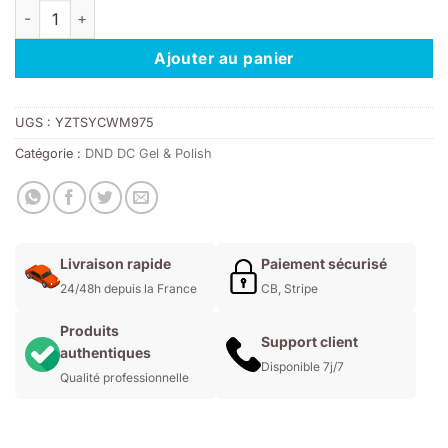
quantité de DND DC 070 – Visionary Pink
était :
est :
11,00€.
7,70€.
Ajouter au panier
UGS :
YZTSYCWM975
Catégorie :
DND DC Gel & Polish
Livraison rapide
Paiement sécurisé
24/48h depuis la France
CB, Stripe
Produits
Support client
authentiques
Disponible 7j/7
Qualité professionnelle