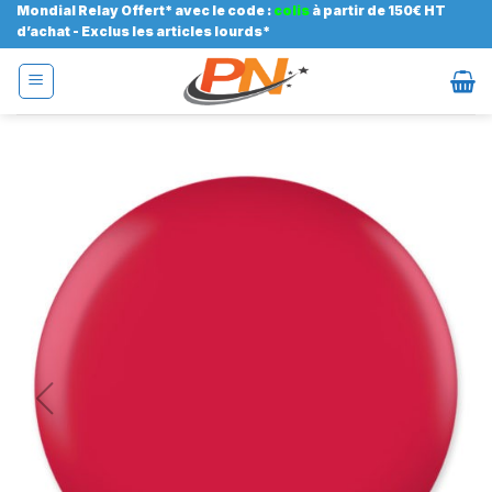
Passer
Mondial Relay Offert* avec le code :
colis
à partir de 150€ HT
d’achat - Exclus les articles lourds*
au
contenu