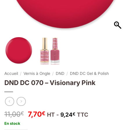
Accueil
/
Vernis à Ongle
/
DND
/
DND DC Gel & Polish
DND DC 070 – Visionary Pink
Le
Le
11,00
7,70
€
€
HT -
9,24
TTC
€
prix
prix
En stock
initial
actuel