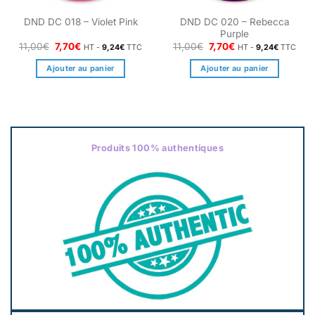
DND DC 020 – Rebecca
DND DC 018 – Violet Pink
Purple
Le
Le
Le
Le
11,00
€
7,70
€
11,00
€
7,70
€
HT -
9,24
€
TTC
HT -
9,24
€
TTC
prix
prix
prix
prix
initial
actuel
initial
actuel
Ajouter au panier
Ajouter au panier
était :
est :
était :
est :
11,00€.
7,70€.
11,00€.
7,70€.
Produits 100% authentiques