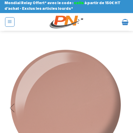
Passer
Mondial Relay Offert* avec le code :
colis
à partir de 150€ HT
d’achat - Exclus les articles lourds*
au
contenu