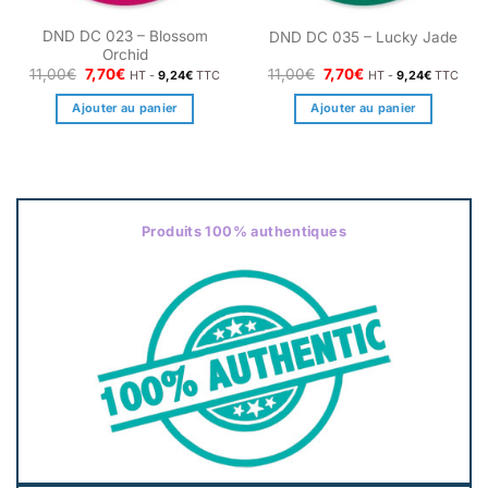
DND DC 023 – Blossom
DND DC 035 – Lucky Jade
Orchid
Le
Le
Le
Le
11,00
€
7,70
€
11,00
€
7,70
€
HT -
9,24
€
TTC
HT -
9,24
€
TTC
prix
prix
prix
prix
initial
actuel
initial
actuel
Ajouter au panier
Ajouter au panier
était :
est :
était :
est :
11,00€.
7,70€.
11,00€.
7,70€.
Produits 100% authentiques