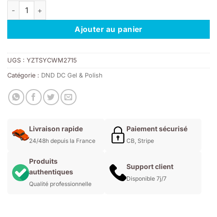
quantité de DND DC 2442 - Catch Me sheering
était :
est :
11,00€.
7,70€.
Ajouter au panier
UGS :
YZTSYCWM2715
Catégorie :
DND DC Gel & Polish
Livraison rapide
Paiement sécurisé
24/48h depuis la France
CB, Stripe
Produits
Support client
authentiques
Disponible 7j/7
Qualité professionnelle