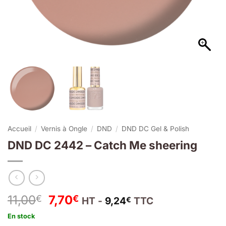
Accueil
/
Vernis à Ongle
/
DND
/
DND DC Gel & Polish
DND DC 2442 – Catch Me sheering
Le
Le
11,00
7,70
€
€
HT -
9,24
TTC
€
prix
prix
En stock
initial
actuel