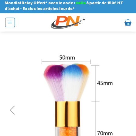
Passer
Mondial Relay Offert* avec le code :
colis
à partir de 150€ HT
d’achat - Exclus les articles lourds*
au
contenu