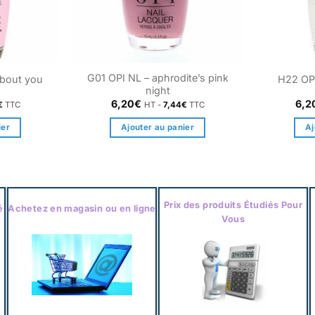
G01 OPI NL – aphrodite’s pink
about you
H22 OPI
night
6,20
€
6,2
€
TTC
HT -
7,44
€
TTC
ier
Ajouter au panier
Aj
Prix des produits Étudiés Pour
é
Achetez en magasin ou en ligne
Vous