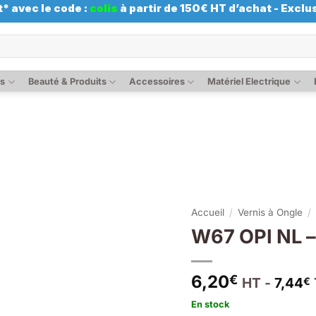
* avec le code :
colis
à partir de 150€ HT d’achat - Exclus
es
Beauté & Produits
Accessoires
Matériel Electrique
Accueil
/
Vernis à Ongle
/
W67 OPI NL – 
6,20
€
HT -
7,44
€
En stock