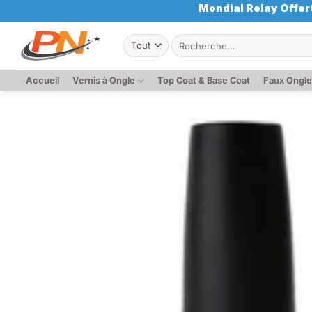
Passer
Mondial Relay Offert
au
Recherche
contenu
pour :
Accueil
Vernis à Ongle
Top Coat & Base Coat
Faux Ongl