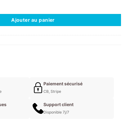
inside the isabelleway
Ajouter au panier
Paiement sécurisé
e
CB, Stripe
ues
Support client
Disponible 7j/7