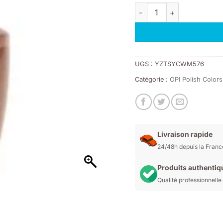
quantité de W67 OPI NL - 
UGS :
YZTSYCWM576
Catégorie :
OPI Polish Colors
Livraison rapide
24/48h depuis la Franc
Produits authentiq
Qualité professionnelle