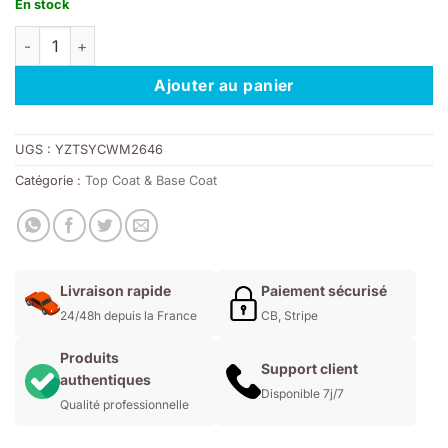
En stock
quantité de PN Top Coat Gel No Cleanse 15ml
Ajouter au panier
UGS :
YZTSYCWM2646
Catégorie :
Top Coat & Base Coat
Livraison rapide
Paiement sécurisé
24/48h depuis la France
CB, Stripe
Produits
Support client
authentiques
Disponible 7j/7
Qualité professionnelle