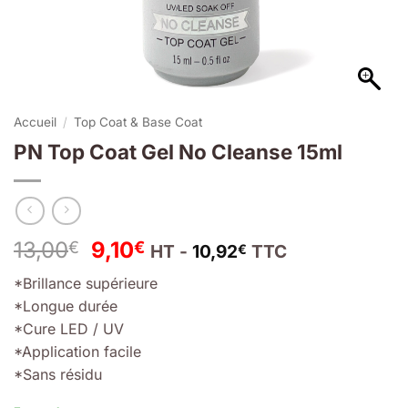
Accueil
/
Top Coat & Base Coat
PN Top Coat Gel No Cleanse 15ml
Le
Le
13,00
9,10
€
€
HT -
10,92
TTC
€
prix
prix
*Brillance supérieure
initial
actuel
*Longue durée
était :
est :
*Cure LED / UV
13,00€.
9,10€.
*Application facile
*Sans résidu