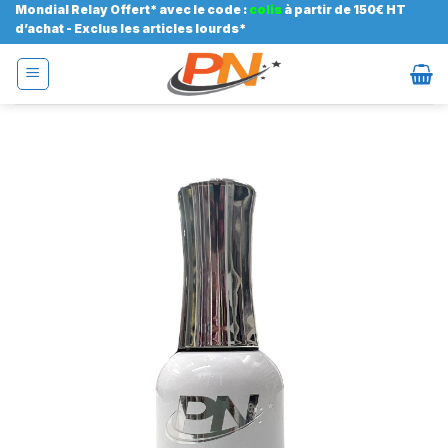
Passer
Mondial Relay Offert* avec le code :
colis
à partir de 150€ HT
d’achat - Exclus les articles lourds*
au
contenu