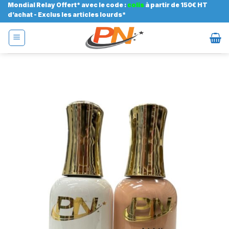
Passer
Mondial Relay Offert* avec le code :
colis
à partir de 150€ HT
d’achat - Exclus les articles lourds*
au
contenu