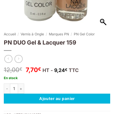
Accueil
/
Vernis à Ongle
/
Marques PN
/
PN Gel Color
PN DUO Gel & Lacquer 159
Le
Le
12,00
7,70
€
€
HT -
9,24
TTC
€
prix
prix
En stock
initial
actuel
quantité de PN DUO Gel & Lacquer 159
était :
est :
12,00€.
7,70€.
Ajouter au panier