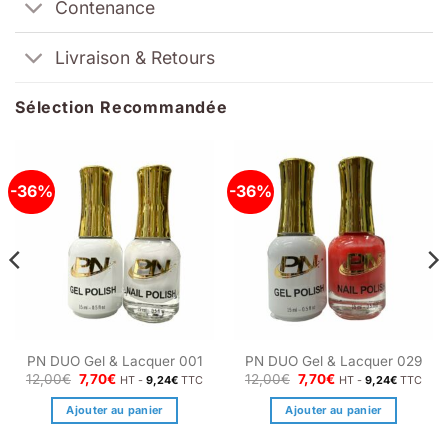
Contenance
Livraison & Retours
Sélection Recommandée
-36%
-36%
PN DUO Gel & Lacquer 001
PN DUO Gel & Lacquer 029
Le
Le
Le
Le
12,00
€
7,70
€
12,00
€
7,70
€
HT -
9,24
€
TTC
HT -
9,24
€
TTC
prix
prix
prix
prix
initial
actuel
initial
actuel
Ajouter au panier
Ajouter au panier
était :
est :
était :
est :
12,00€.
7,70€.
12,00€.
7,70€.