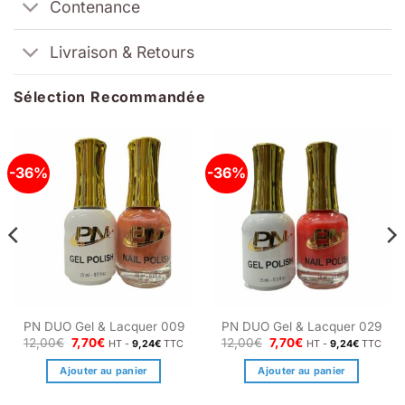
Contenance
Livraison & Retours
Sélection Recommandée
-36%
-36%
PN DUO Gel & Lacquer 009
PN DUO Gel & Lacquer 029
Le
Le
Le
Le
12,00
€
7,70
€
12,00
€
7,70
€
HT -
9,24
€
TTC
HT -
9,24
€
TTC
prix
prix
prix
prix
initial
actuel
initial
actuel
Ajouter au panier
Ajouter au panier
était :
est :
était :
est :
12,00€.
7,70€.
12,00€.
7,70€.