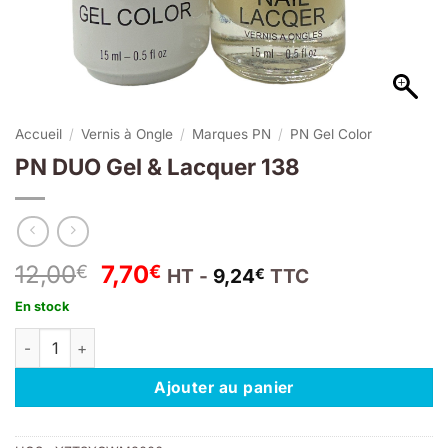
Accueil
/
Vernis à Ongle
/
Marques PN
/
PN Gel Color
PN DUO Gel & Lacquer 138
Le
Le
12,00
7,70
€
€
HT -
9,24
TTC
€
prix
prix
En stock
initial
actuel
quantité de PN DUO Gel & Lacquer 138
était :
est :
12,00€.
7,70€.
Ajouter au panier