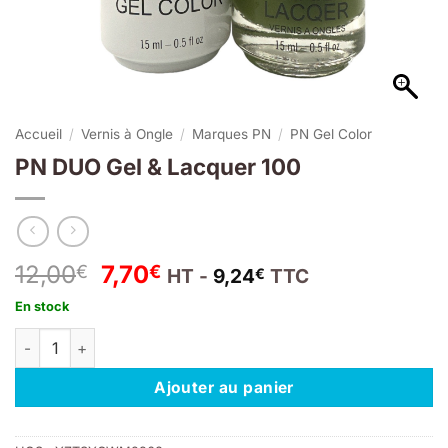
Accueil
/
Vernis à Ongle
/
Marques PN
/
PN Gel Color
PN DUO Gel & Lacquer 100
Le
Le
12,00
7,70
€
€
HT -
9,24
TTC
€
prix
prix
En stock
initial
actuel
quantité de PN DUO Gel & Lacquer 100
était :
est :
12,00€.
7,70€.
Ajouter au panier