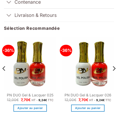
Contenance
Livraison & Retours
Sélection Recommandée
-36%
-36%
PN DUO Gel & Lacquer 025
PN DUO Gel & Lacquer 026
Le
Le
Le
Le
12,00
€
7,70
€
12,00
€
7,70
€
HT -
9,24
€
TTC
HT -
9,24
€
TTC
prix
prix
prix
prix
initial
actuel
initial
actuel
Ajouter au panier
Ajouter au panier
était :
est :
était :
est :
12,00€.
7,70€.
12,00€.
7,70€.