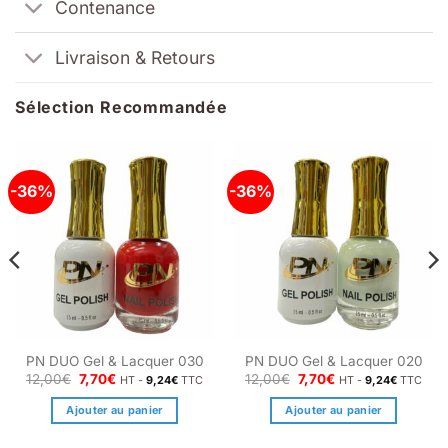
Contenance
Livraison & Retours
Sélection Recommandée
-36%
-36%
PN DUO Gel & Lacquer 030
PN DUO Gel & Lacquer 020
Le
Le
Le
Le
12,00
€
7,70
€
12,00
€
7,70
€
HT -
9,24
€
TTC
HT -
9,24
€
TTC
prix
prix
prix
prix
initial
actuel
initial
actuel
Ajouter au panier
Ajouter au panier
était :
est :
était :
est :
12,00€.
7,70€.
12,00€.
7,70€.