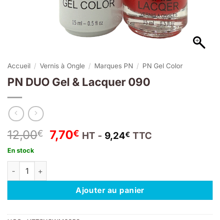
Accueil
/
Vernis à Ongle
/
Marques PN
/
PN Gel Color
PN DUO Gel & Lacquer 090
Le
Le
12,00
7,70
€
€
HT -
9,24
TTC
€
prix
prix
En stock
initial
actuel
quantité de PN DUO Gel & Lacquer 090
était :
est :
12,00€.
7,70€.
Ajouter au panier