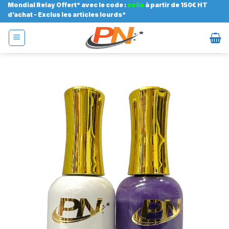
Passer
Mondial Relay Offert* avec le code :
colis
à partir de 150€ HT
d’achat - Exclus les articles lourds*
au
contenu