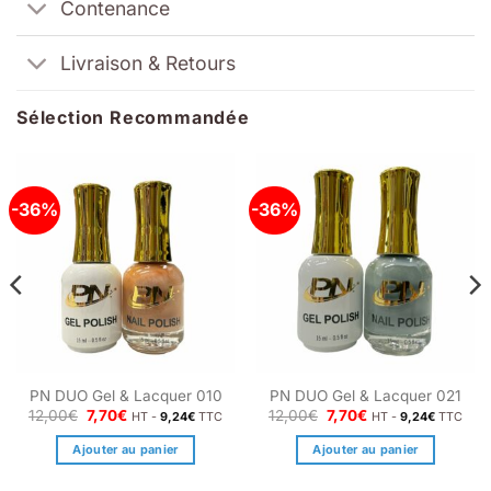
Contenance
Livraison & Retours
Sélection Recommandée
-36%
-36%
PN DUO Gel & Lacquer 010
PN DUO Gel & Lacquer 021
Le
Le
Le
Le
12,00
€
7,70
€
12,00
€
7,70
€
HT -
9,24
€
TTC
HT -
9,24
€
TTC
prix
prix
prix
prix
initial
actuel
initial
actuel
Ajouter au panier
Ajouter au panier
était :
est :
était :
est :
12,00€.
7,70€.
12,00€.
7,70€.