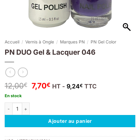
Accueil
/
Vernis à Ongle
/
Marques PN
/
PN Gel Color
PN DUO Gel & Lacquer 046
Le
Le
12,00
7,70
€
€
HT -
9,24
TTC
€
prix
prix
En stock
initial
actuel
quantité de PN DUO Gel & Lacquer 046
était :
est :
12,00€.
7,70€.
Ajouter au panier