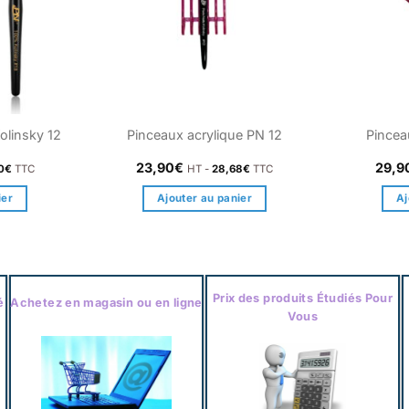
olinsky 12
Pinceaux acrylique PN 12
Pincea
23,90
€
29,9
0
€
TTC
HT -
28,68
€
TTC
ier
Ajouter au panier
Aj
Prix des produits Étudiés Pour
é
Achetez en magasin ou en ligne
Vous