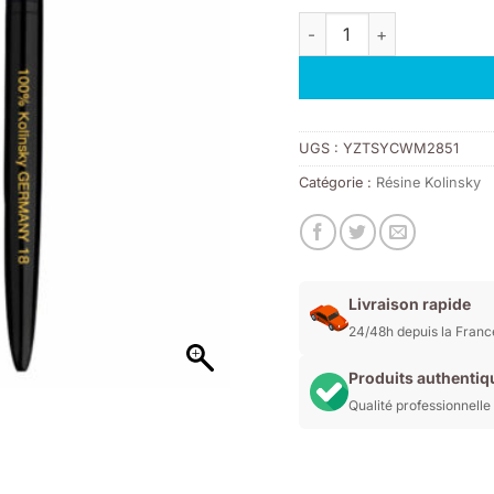
quantité de Pinceaux Ac
UGS :
YZTSYCWM2851
Catégorie :
Résine Kolinsky
Livraison rapide
24/48h depuis la Franc
Produits authentiq
Qualité professionnelle