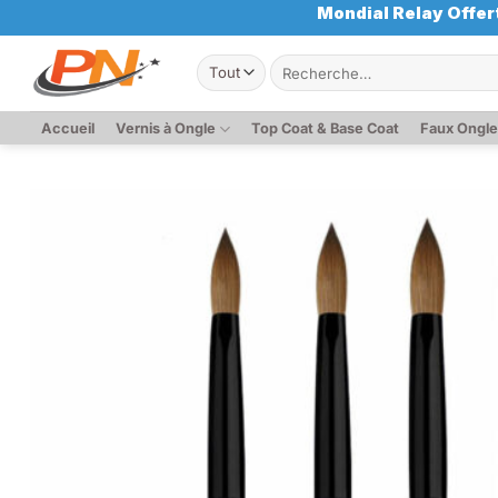
Passer
Mondial Relay Offert
au
Recherche
contenu
pour :
Accueil
Vernis à Ongle
Top Coat & Base Coat
Faux Ongl