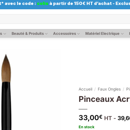
* avec le code :
colis
à partir de 150€ HT d’achat - Exclus
es
Beauté & Produits
Accessoires
Matériel Electrique
Accueil
/
Faux Ongles
/
P
Pinceaux Ac
33,00
€
HT -
39,6
En stock