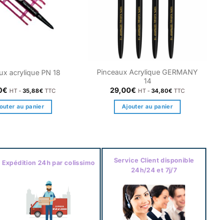
Pinceaux Acrylique GERMANY
ux acrylique PN 18
14
0
€
29,00
€
HT -
35,88
€
TTC
HT -
34,80
€
TTC
outer au panier
Ajouter au panier
Service Client disponible
Expédition 24h par colissimo
24h/24 et 7j/7