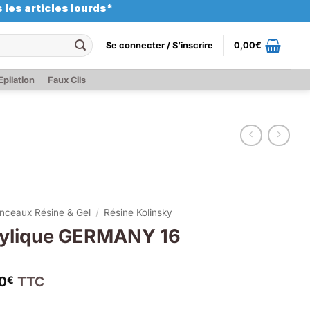
 les articles lourds*
Se connecter / S’inscrire
0,00
€
Epilation
Faux Cils
inceaux Résine & Gel
/
Résine Kolinsky
rylique GERMANY 16
0
TTC
€