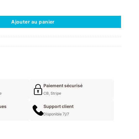
rylique GERMANY 16
Ajouter au panier
Paiement sécurisé
e
CB, Stripe
ues
Support client
Disponible 7j/7