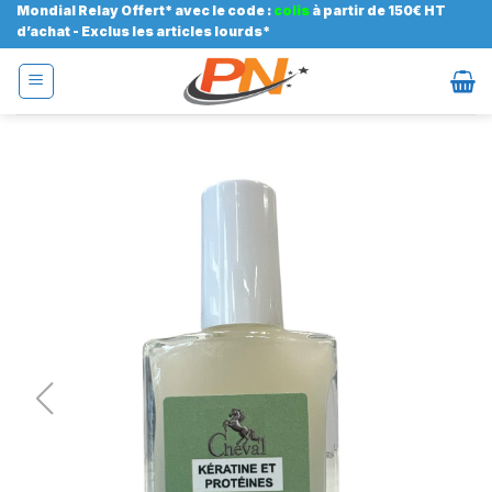
Passer
Mondial Relay Offert* avec le code :
colis
à partir de 150€ HT
d’achat - Exclus les articles lourds*
au
contenu