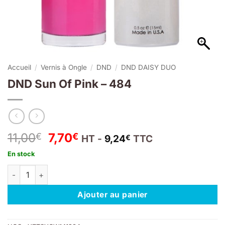
Accueil
/
Vernis à Ongle
/
DND
/
DND DAISY DUO
DND Sun Of Pink – 484
Le
Le
11,00
7,70
€
€
HT -
9,24
TTC
€
prix
prix
En stock
initial
actuel
quantité de DND Sun Of Pink – 484
était :
est :
11,00€.
7,70€.
Ajouter au panier