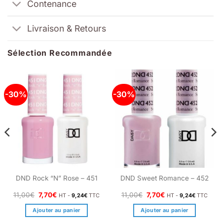
Contenance
Livraison & Retours
Sélection Recommandée
-30%
-30%
DND Rock “N” Rose – 451
DND Sweet Romance – 452
Le
Le
Le
Le
11,00
€
7,70
€
11,00
€
7,70
€
HT -
9,24
€
TTC
HT -
9,24
€
TTC
prix
prix
prix
prix
initial
actuel
initial
actuel
Ajouter au panier
Ajouter au panier
était :
est :
était :
est :
11,00€.
7,70€.
11,00€.
7,70€.