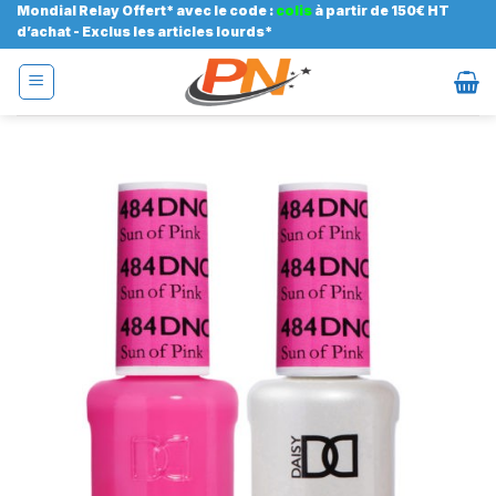
Passer
Mondial Relay Offert* avec le code :
colis
à partir de 150€ HT
d’achat - Exclus les articles lourds*
au
contenu