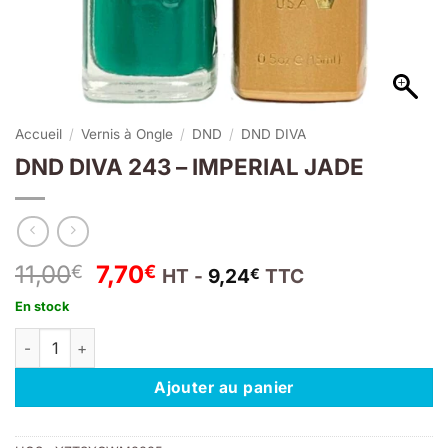
Accueil
/
Vernis à Ongle
/
DND
/
DND DIVA
DND DIVA 243 – IMPERIAL JADE
Le
Le
11,00
7,70
€
€
HT -
9,24
TTC
€
prix
prix
En stock
initial
actuel
quantité de DND DIVA 243 - IMPERIAL JADE
était :
est :
11,00€.
7,70€.
Ajouter au panier