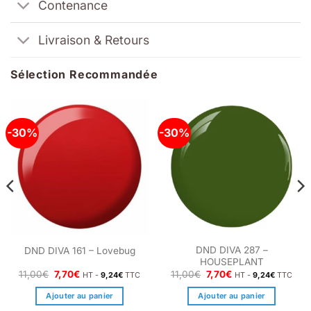
Contenance
Livraison & Retours
Sélection Recommandée
-30%
-30%
DND DIVA 287 –
DND DIVA 161 – Lovebug
HOUSEPLANT
Le
Le
Le
Le
11,00
€
7,70
€
11,00
€
7,70
€
HT -
9,24
€
TTC
HT -
9,24
€
TTC
prix
prix
prix
prix
initial
actuel
initial
actuel
Ajouter au panier
Ajouter au panier
était :
est :
était :
est :
11,00€.
7,70€.
11,00€.
7,70€.