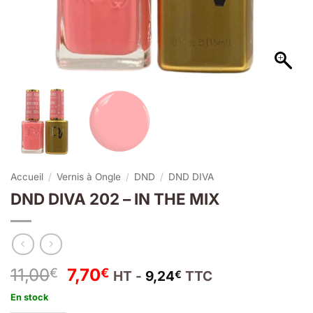
Accueil
/
Vernis à Ongle
/
DND
/
DND DIVA
DND DIVA 202 – IN THE MIX
Le
Le
11,00
7,70
€
€
HT -
9,24
TTC
€
prix
prix
En stock
initial
actuel