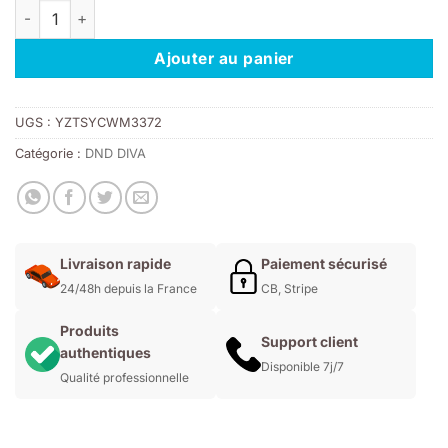
quantité de DND DIVA 202 - IN THE MIX
était :
est :
11,00€.
7,70€.
Ajouter au panier
UGS :
YZTSYCWM3372
Catégorie :
DND DIVA
Livraison rapide
Paiement sécurisé
24/48h depuis la France
CB, Stripe
Produits
Support client
authentiques
Disponible 7j/7
Qualité professionnelle