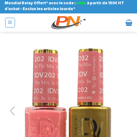
Passer
Mondial Relay Offert* avec le code :
colis
à partir de 150€ HT
d’achat - Exclus les articles lourds*
au
contenu