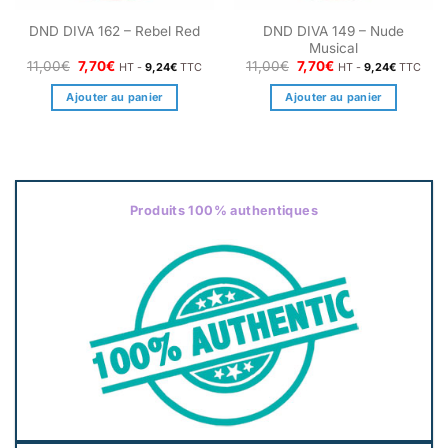
DND DIVA 149 – Nude
DND DIVA 162 – Rebel Red
Musical
Le
Le
Le
Le
11,00
€
7,70
€
11,00
€
7,70
€
HT -
9,24
€
TTC
HT -
9,24
€
TTC
prix
prix
prix
prix
initial
actuel
initial
actuel
Ajouter au panier
Ajouter au panier
était :
est :
était :
est :
11,00€.
7,70€.
11,00€.
7,70€.
Produits 100% authentiques