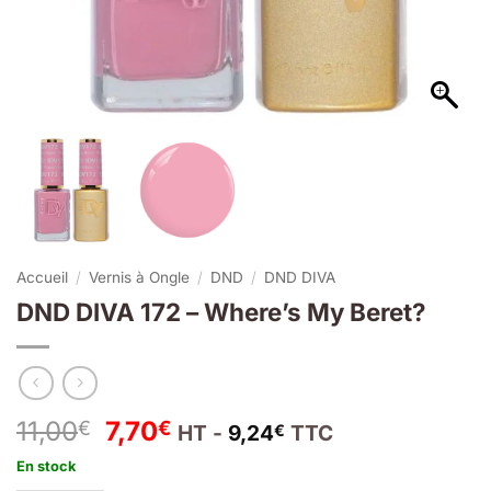
Accueil
/
Vernis à Ongle
/
DND
/
DND DIVA
DND DIVA 172 – Where’s My Beret?
Le
Le
11,00
7,70
€
€
HT -
9,24
TTC
€
prix
prix
En stock
initial
actuel