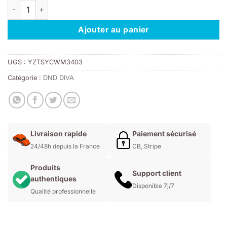
quantité de DND DIVA 172 - Where's My Beret?
était :
est :
11,00€.
7,70€.
Ajouter au panier
UGS :
YZTSYCWM3403
Catégorie :
DND DIVA
Livraison rapide
Paiement sécurisé
24/48h depuis la France
CB, Stripe
Produits
Support client
authentiques
Disponible 7j/7
Qualité professionnelle