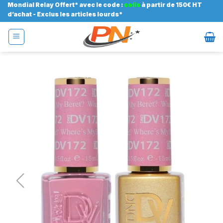
Passer
Mondial Relay Offert* avec le code :
colis
à partir de 150€ HT
d’achat - Exclus les articles lourds*
au
contenu