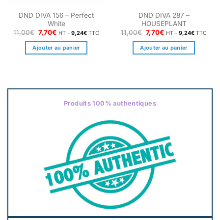
DND DIVA 156 – Perfect
DND DIVA 287 –
White
HOUSEPLANT
Le
Le
Le
Le
11,00
€
7,70
€
11,00
€
7,70
€
HT -
9,24
€
TTC
HT -
9,24
€
TTC
prix
prix
prix
prix
initial
actuel
initial
actuel
Ajouter au panier
Ajouter au panier
était :
est :
était :
est :
11,00€.
7,70€.
11,00€.
7,70€.
Produits 100% authentiques