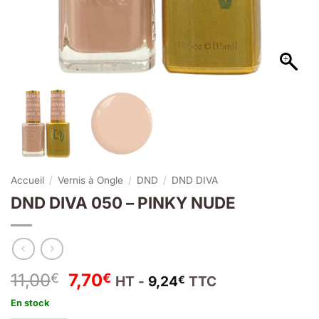
Accueil
/
Vernis à Ongle
/
DND
/
DND DIVA
DND DIVA 050 – PINKY NUDE
Le
Le
11,00
7,70
€
€
HT -
9,24
TTC
€
prix
prix
En stock
initial
actuel