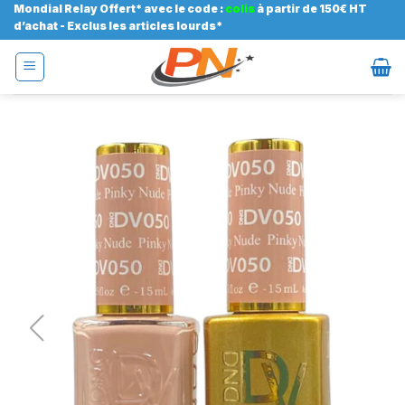
Passer
Mondial Relay Offert* avec le code :
colis
à partir de 150€ HT
d’achat - Exclus les articles lourds*
au
contenu