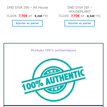
DND DIVA 287 –
DND DIVA 290 – Art House
HOUSEPLANT
Le
Le
Le
Le
11,00
€
7,70
€
11,00
€
7,70
€
HT -
9,24
€
TTC
HT -
9,24
€
TTC
prix
prix
prix
prix
initial
actuel
initial
actuel
Ajouter au panier
Ajouter au panier
était :
est :
était :
est :
11,00€.
7,70€.
11,00€.
7,70€.
Produits 100% authentiques