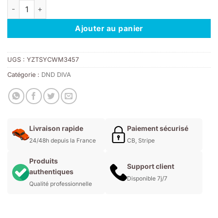
quantité de DND DIVA 050 - PINKY NUDE
était :
est :
11,00€.
7,70€.
Ajouter au panier
UGS :
YZTSYCWM3457
Catégorie :
DND DIVA
Livraison rapide
Paiement sécurisé
24/48h depuis la France
CB, Stripe
Produits
Support client
authentiques
Disponible 7j/7
Qualité professionnelle