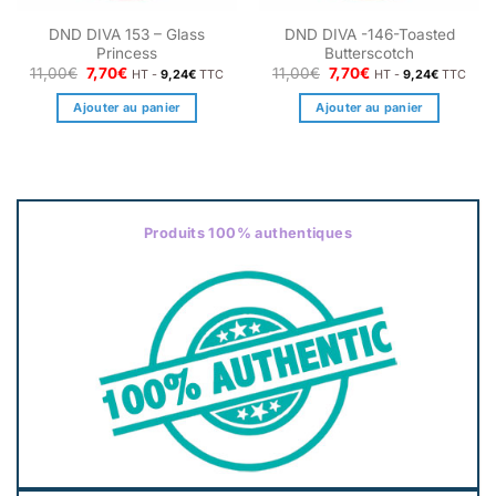
DND DIVA 153 – Glass
DND DIVA -146-Toasted
Princess
Butterscotch
Le
Le
Le
Le
11,00
€
7,70
€
11,00
€
7,70
€
HT -
9,24
€
TTC
HT -
9,24
€
TTC
prix
prix
prix
prix
initial
actuel
initial
actuel
Ajouter au panier
Ajouter au panier
était :
est :
était :
est :
11,00€.
7,70€.
11,00€.
7,70€.
Produits 100% authentiques