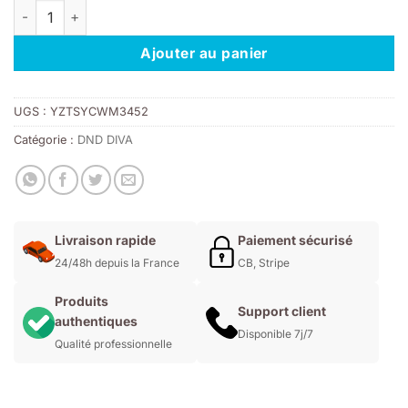
quantité de DND DIVA 045 - SANDY CLAWS
était :
est :
11,00€.
7,70€.
Ajouter au panier
UGS :
YZTSYCWM3452
Catégorie :
DND DIVA
Livraison rapide
Paiement sécurisé
24/48h depuis la France
CB, Stripe
Produits
Support client
authentiques
Disponible 7j/7
Qualité professionnelle