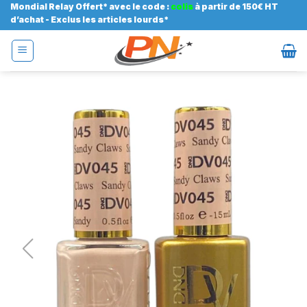
Passer
Mondial Relay Offert* avec le code :
colis
à partir de 150€ HT
d’achat - Exclus les articles lourds*
au
contenu