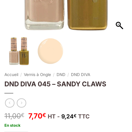
Accueil
/
Vernis à Ongle
/
DND
/
DND DIVA
DND DIVA 045 – SANDY CLAWS
Le
Le
11,00
7,70
€
€
HT -
9,24
TTC
€
prix
prix
En stock
initial
actuel