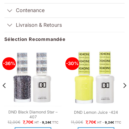
Contenance
Livraison & Retours
Sélection Recommandée
-36%
-30%
DND Black Diamond Star –
DND Lemon Juice -424
407
Le
Le
Le
Le
12,00
€
7,70
€
11,00
€
7,70
€
HT -
9,24
€
TTC
HT -
9,24
€
TTC
prix
prix
prix
prix