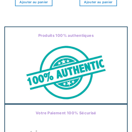
initial
actuel
initial
actuel
Ajouter au panier
Ajouter au panier
était :
est :
était :
est :
12,00€.
7,70€.
11,00€.
7,70€.
Produits 100% authentiques
Votre Paiement 100% Sécurisé