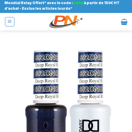
Passer
Mondial Relay Offert* avec le code :
colis
à partir de 150€ HT
d’achat - Exclus les articles lourds*
au
contenu