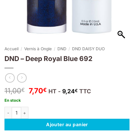
Accueil
/
Vernis à Ongle
/
DND
/
DND DAISY DUO
DND – Deep Royal Blue 692
Le
Le
11,00
7,70
€
€
HT -
9,24
TTC
€
prix
prix
En stock
initial
actuel
quantité de DND – Deep Royal Blue 692
était :
est :
11,00€.
7,70€.
Ajouter au panier