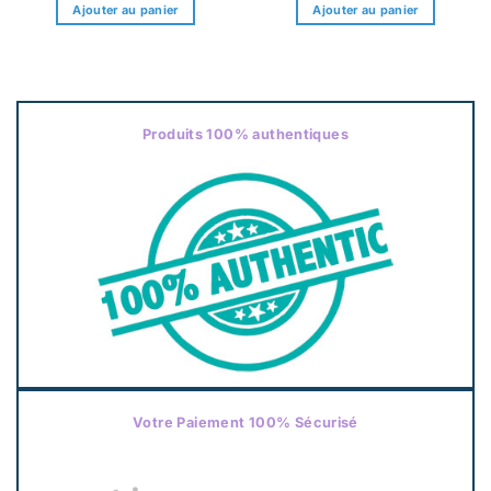
initial
actuel
initial
actuel
Ajouter au panier
Ajouter au panier
était :
est :
était :
est :
11,00€.
7,70€.
11,00€.
7,70€.
Produits 100% authentiques
Votre Paiement 100% Sécurisé