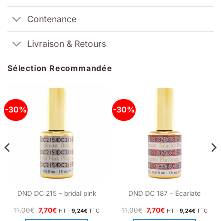
Contenance
Livraison & Retours
Sélection Recommandée
-30%
-30%
DND DC 215 – bridal pink
DND DC 187 – Écarlate
Le
Le
Le
Le
11,00
€
7,70
€
11,00
€
7,70
€
HT -
9,24
€
TTC
HT -
9,24
€
TTC
prix
prix
prix
prix