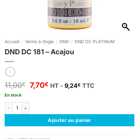
Accueil
/
Vernis à Ongle
/
DND
/
DND DC PLATINUM
DND DC 181 – Acajou
Le
Le
11,00
7,70
€
€
HT -
9,24
TTC
€
prix
prix
En stock
initial
actuel
quantité de DND DC 181 - Acajou
était :
est :
11,00€.
7,70€.
Ajouter au panier