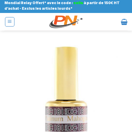
Passer
Mondial Relay Offert* avec le code :
colis
à partir de 150€ HT
d’achat - Exclus les articles lourds*
au
contenu