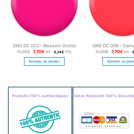
DND DC 023 – Blossom Orchid
DND DC 009 – Carna
Le
Le
Le
Le
11,00
€
7,70
€
11,00
€
7,70
€
HT -
9,24
€
TTC
HT -
prix
prix
prix
prix
initial
actuel
initial
actue
Ajouter au panier
Ajouter au pan
était :
est :
était :
est :
11,00€.
7,70€.
11,00€.
7,70€
Produits 100% authentiques
Votre Paiement 100% Sécuris