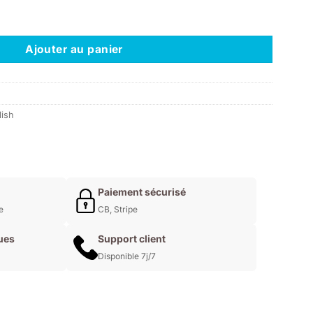
uel
 - Garden Games
 :
0€.
Ajouter au panier
ish
Paiement sécurisé
e
CB, Stripe
ues
Support client
Disponible 7j/7