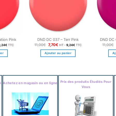
tion Pink
DND DC 037 – Terr Pink
DND DC 
Le
Le
11,00
€
7,70
€
11,00
€
9,24
€
TTC
HT -
9,24
€
TTC
prix
prix
l
initial
actuel
ier
Ajouter au panier
Aj
était :
est :
.
11,00€.
7,70€.
Prix des produits Étudiés Pour
é
Achetez en magasin ou en ligne
Vous