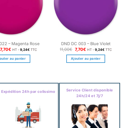
022 – Magenta Rose
DND DC 003 – Blue Violet
Le
Le
Le
Le
7,70
€
11,00
€
7,70
€
HT -
9,24
€
TTC
HT -
9,24
€
TTC
prix
prix
prix
prix
initial
actuel
initial
actuel
outer au panier
Ajouter au panier
était :
est :
était :
est :
11,00€.
7,70€.
11,00€.
7,70€.
Service Client disponible
Expédition 24h par colissimo
24h/24 et 7j/7