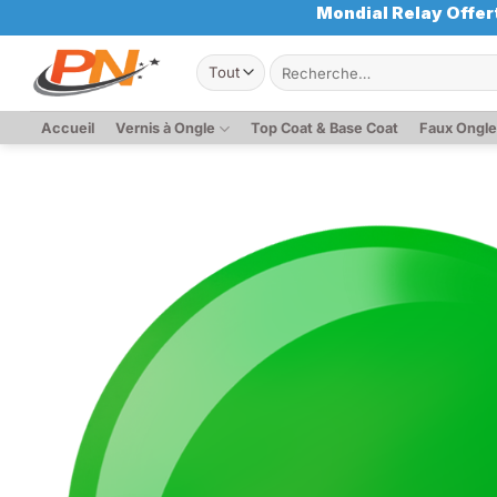
Passer
Mondial Relay Offert
au
Recherche
contenu
pour :
Accueil
Vernis à Ongle
Top Coat & Base Coat
Faux Ongl