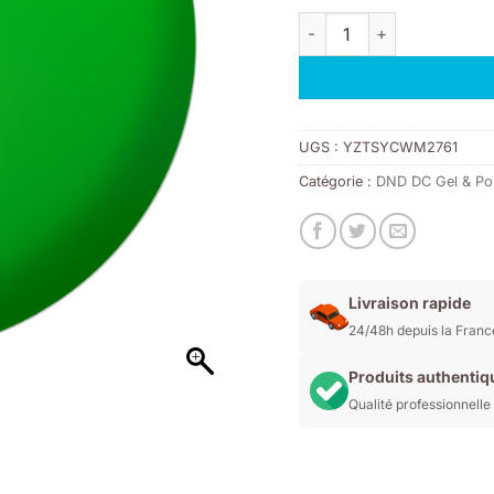
initial
act
quantité de DND DC 2523
était :
est
11,00€.
7,7
UGS :
YZTSYCWM2761
Catégorie :
DND DC Gel & Pol
Livraison rapide
24/48h depuis la Franc
Produits authentiq
Qualité professionnelle