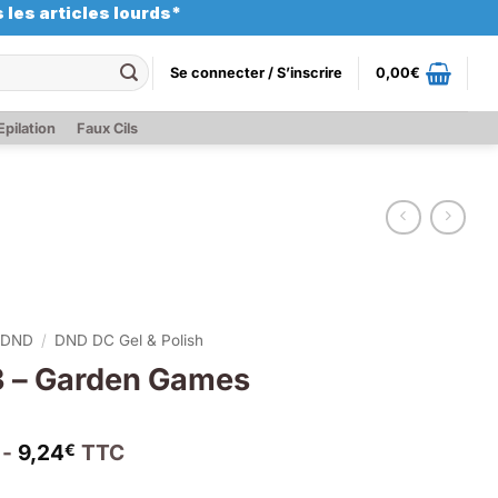
 les articles lourds*
Se connecter / S’inscrire
0,00
€
Epilation
Faux Cils
DND
/
DND DC Gel & Polish
 – Garden Games
 -
9,24
TTC
€
x