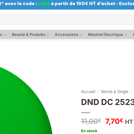
* avec le code :
colis
à partir de 150€ HT d’achat - Exclus
es
Beauté & Produits
Accessoires
Matériel Electrique
Accueil
/
Vernis à Ongle
/
DND DC 2523
Le
Le
11,00
7,70
€
€
HT
prix
pri
En stock