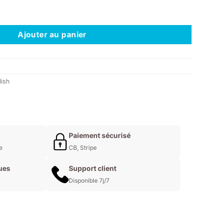
uel
j oj oj
 :
0€.
Ajouter au panier
ish
Paiement sécurisé
e
CB, Stripe
ues
Support client
Disponible 7j/7