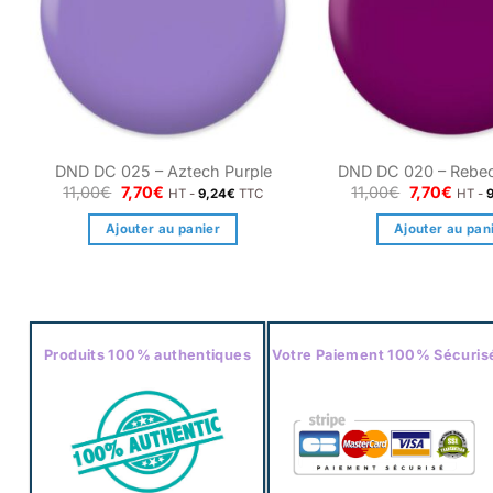
DND DC 025 – Aztech Purple
DND DC 020 – Rebec
Le
Le
Le
Le
11,00
€
7,70
€
11,00
€
7,70
€
HT -
9,24
€
TTC
HT -
prix
prix
prix
prix
initial
actuel
initial
actue
Ajouter au panier
Ajouter au pan
était :
est :
était :
est :
11,00€.
7,70€.
11,00€.
7,70€
Produits 100% authentiques
Votre Paiement 100% Sécuris