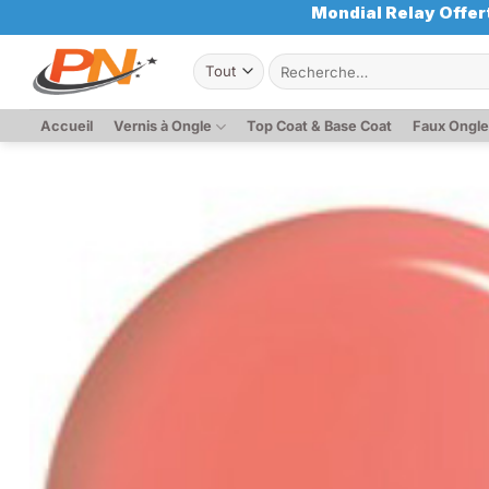
Passer
Mondial Relay Offert
au
Recherche
contenu
pour :
Accueil
Vernis à Ongle
Top Coat & Base Coat
Faux Ongl