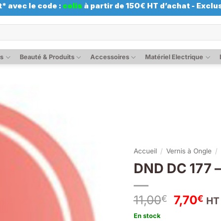
* avec le code :
colis
à partir de 150€ HT d’achat - Exclus
es
Beauté & Produits
Accessoires
Matériel Electrique
Accueil
/
Vernis à Ongle
/
DND DC 177 – 
Le
Le
11,00
7,70
€
€
HT
prix
pri
En stock