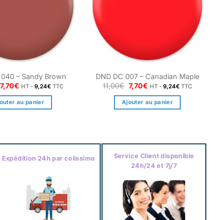
040 – Sandy Brown
DND DC 007 – Canadian Maple
Le
Le
Le
Le
7,70
€
11,00
€
7,70
€
HT -
9,24
€
TTC
HT -
9,24
€
TTC
prix
prix
prix
prix
initial
actuel
initial
actuel
outer au panier
Ajouter au panier
était :
est :
était :
est :
11,00€.
7,70€.
11,00€.
7,70€.
Service Client disponible
Expédition 24h par colissimo
24h/24 et 7j/7