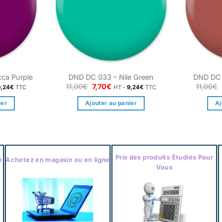
ca Purple
DND DC 033 – Nile Green
DND DC 
Le
Le
11,00
€
7,70
€
11,00
€
9,24
€
TTC
HT -
9,24
€
TTC
prix
prix
l
initial
actuel
ier
Ajouter au panier
Aj
était :
est :
.
11,00€.
7,70€.
Prix des produits Étudiés Pour
é
Achetez en magasin ou en ligne
Vous