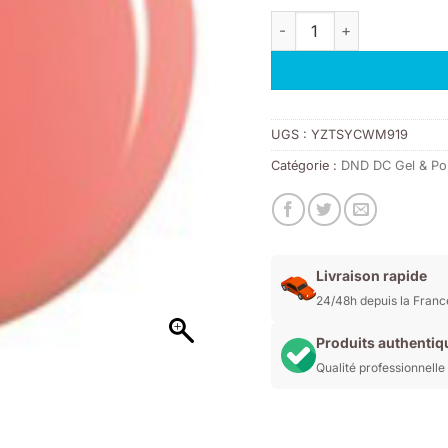
initial
act
quantité de DND DC 177 - o
était :
est
11,00€.
7,7
UGS :
YZTSYCWM919
Catégorie :
DND DC Gel & Pol
Livraison rapide
24/48h depuis la Franc
Produits authentiq
Qualité professionnelle