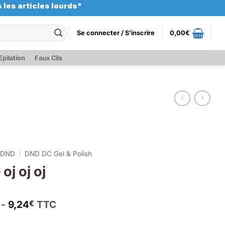
 les articles lourds*
Se connecter / S’inscrire
0,00
€
Epilation
Faux Cils
DND
/
DND DC Gel & Polish
oj oj oj
 -
9,24
TTC
€
x