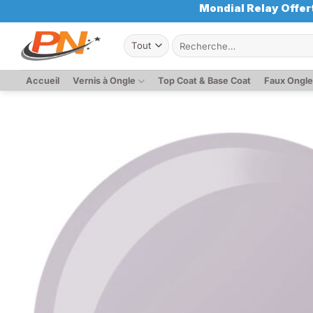
Passer
Mondial Relay Offert
au
Recherche
contenu
pour :
Accueil
Vernis à Ongle
Top Coat & Base Coat
Faux Ongl