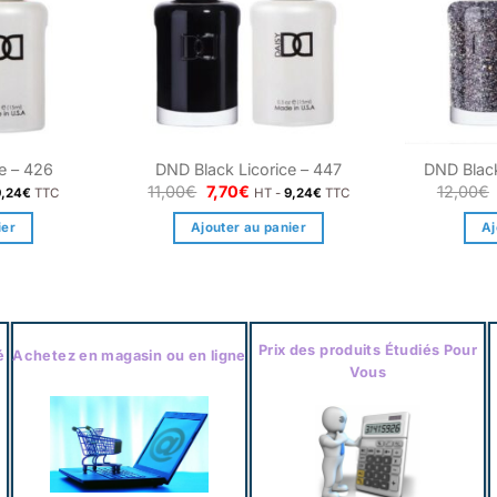
e – 426
DND Black Licorice – 447
DND Blac
Le
Le
11,00
€
7,70
€
12,00
€
9,24
€
TTC
HT -
9,24
€
TTC
prix
prix
l
initial
actuel
ier
Ajouter au panier
Aj
était :
est :
.
11,00€.
7,70€.
Prix des produits Étudiés Pour
é
Achetez en magasin ou en ligne
Vous