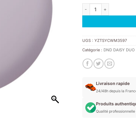
initial
act
quantité de DND DAISY 99
était :
est
11,00€.
7,7
UGS :
YZTSYCWM3597
Catégorie :
DND DAISY DUO
Livraison rapide
24/48h depuis la Franc
Produits authentiq
Qualité professionnelle