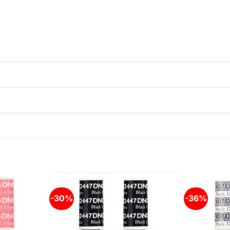
-30%
-36%