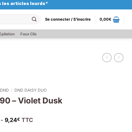
 les articles lourds*
Se connecter / S’inscrire
0,00
€
Epilation
Faux Cils
DND
/
DND DAISY DUO
0 – Violet Dusk
 -
9,24
TTC
€
x