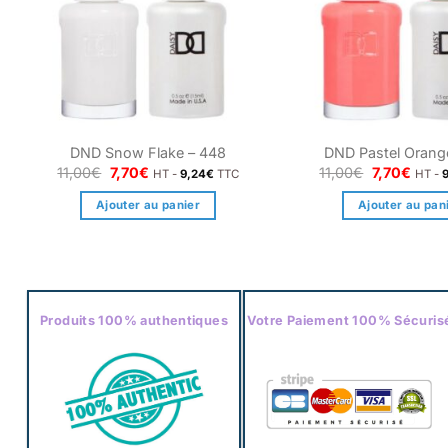
DND Snow Flake – 448
DND Pastel Orang
Le
Le
Le
Le
11,00
€
7,70
€
11,00
€
7,70
€
HT -
9,24
€
TTC
HT -
prix
prix
prix
prix
initial
actuel
initial
actue
Ajouter au panier
Ajouter au pan
était :
est :
était :
est :
11,00€.
7,70€.
11,00€.
7,70€
Produits 100% authentiques
Votre Paiement 100% Sécuris