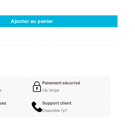
uel
0 - Violet Dusk
 :
0€.
Ajouter au panier
Paiement sécurisé
e
CB, Stripe
ues
Support client
Disponible 7j/7