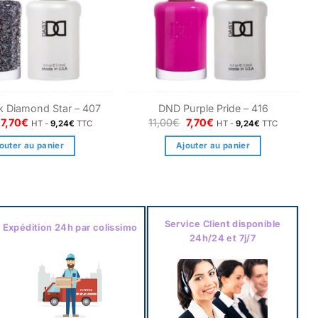
k Diamond Star – 407
DND Purple Pride – 416
Le
Le
Le
Le
7,70
€
11,00
€
7,70
€
HT -
9,24
€
TTC
HT -
9,24
€
TTC
prix
prix
prix
prix
initial
actuel
initial
actuel
outer au panier
Ajouter au panier
était :
est :
était :
est :
12,00€.
7,70€.
11,00€.
7,70€.
Service Client disponible
Expédition 24h par colissimo
24h/24 et 7j/7