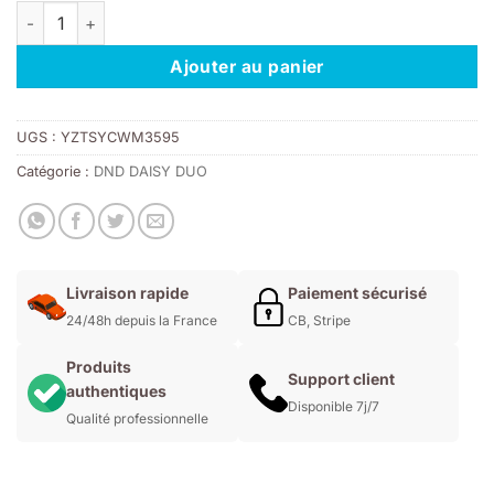
quantité de DND DAISY 988 - Peach It To Me
était :
est :
11,00€.
7,70€.
Ajouter au panier
UGS :
YZTSYCWM3595
Catégorie :
DND DAISY DUO
Livraison rapide
Paiement sécurisé
24/48h depuis la France
CB, Stripe
Produits
Support client
authentiques
Disponible 7j/7
Qualité professionnelle