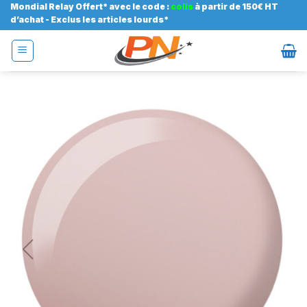
Passer
Mondial Relay Offert* avec le code :
colis
à partir de 150€ HT
d’achat - Exclus les articles lourds*
au
contenu