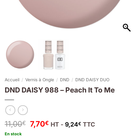
Accueil
/
Vernis à Ongle
/
DND
/
DND DAISY DUO
DND DAISY 988 – Peach It To Me
Le
Le
11,00
7,70
€
€
HT -
9,24
TTC
€
prix
prix
En stock
initial
actuel