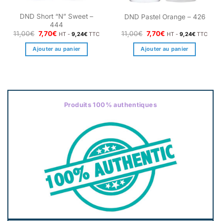
DND Short “N” Sweet –
DND Pastel Orange – 426
444
Le
Le
Le
Le
11,00
€
7,70
€
11,00
€
7,70
€
HT -
9,24
€
TTC
HT -
9,24
€
TTC
prix
prix
prix
prix
initial
actuel
initial
actuel
Ajouter au panier
Ajouter au panier
était :
est :
était :
est :
11,00€.
7,70€.
11,00€.
7,70€.
Produits 100% authentiques